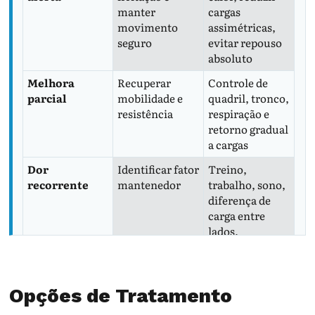
manter
cargas
movimento
assimétricas,
seguro
evitar repouso
absoluto
Melhora
Recuperar
Controle de
parcial
mobilidade e
quadril, tronco,
resistência
respiração e
retorno gradual
a cargas
Dor
Identificar fator
Treino,
recorrente
mantenedor
trabalho, sono,
diferença de
carga entre
lados,
quadril/sacroilí
aca
Dor com
Reavaliar
Consulta e
Opções de Tratamento
sinais
diagnóstico
exames