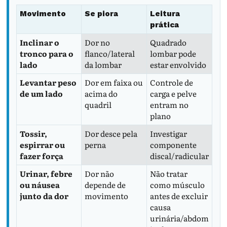
Movimento
Se piora
Leitura
prática
Inclinar o
Dor no
Quadrado
tronco para o
flanco/lateral
lombar pode
lado
da lombar
estar envolvido
Levantar peso
Dor em faixa ou
Controle de
de um lado
acima do
carga e pelve
quadril
entram no
plano
Tossir,
Dor desce pela
Investigar
espirrar ou
perna
componente
fazer força
discal/radicular
Urinar, febre
Dor não
Não tratar
ou náusea
depende de
como músculo
junto da dor
movimento
antes de excluir
causa
urinária/abdom