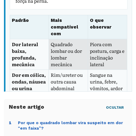
força na perna.
Padrão
Mais
O que
compatível
observar
com
Dor lateral
Quadrado
Piora com
baixa,
lombar ou dor
postura, carga e
profunda,
lombar
inclinação
mecânica
mecânica
lateral
Dor em cólica,
Rim/ureter ou
Sangue na
ondas, náusea
outra causa
urina, febre,
ou urina
abdominal
vômitos, ardor
alterada
ao urinar
Dor descendo
Ciática/radicul
Formigamento,
OCULTAR
abaixo do
opatia
dormência,
joelho
perda de força
Por que o quadrado lombar vira suspeito em dor
1
“em faixa”?
Dor perto da
Sacroilíaca,
Piora ao virar