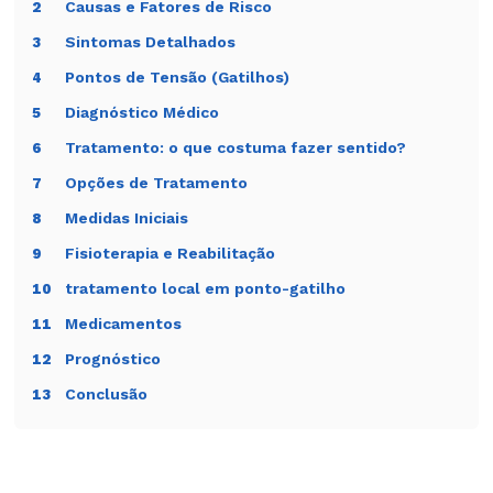
articulação
quadril ou
na cama, ficar
Causas e Fatores de Risco
2
sacroilíaca
lombar baixa
em pé em uma
Sintomas Detalhados
3
perna, subir
escadas
Pontos de Tensão (Gatilhos)
4
Diagnóstico Médico
5
Tratamento: o que costuma fazer sentido?
6
Opções de Tratamento
7
Medidas Iniciais
8
Fisioterapia e Reabilitação
9
tratamento local em ponto-gatilho
10
Medicamentos
11
Prognóstico
12
Conclusão
13