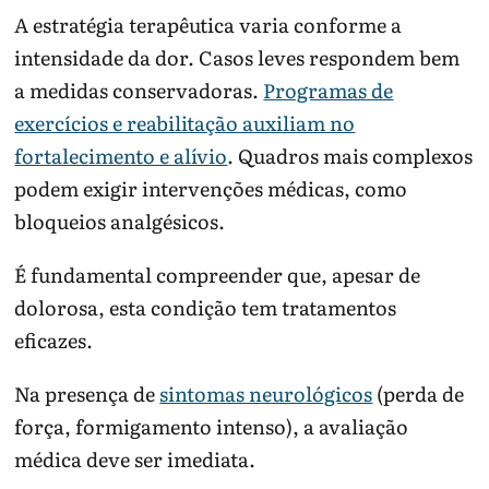
urinários ou
conforme
A estratégia terapêutica varia conforme a
neurológicos
suspeita clínica
intensidade da dor. Casos leves respondem bem
Em lombalgia, diretrizes recomendam informação
a medidas conservadoras.
Programas de
clara, atividade dentro do tolerável e imagem apenas
exercícios e reabilitação auxiliam no
quando ela tende a mudar a conduta. O mesmo
princípio ajuda a não transformar toda dor lateral em
fortalecimento e alívio
. Quadros mais complexos
problema renal ou toda dor lombar em hérnia.
podem exigir intervenções médicas, como
bloqueios analgésicos.
É fundamental compreender que, apesar de
dolorosa, esta condição tem tratamentos
eficazes.
Na presença de
sintomas neurológicos
(perda de
força, formigamento intenso), a avaliação
médica deve ser imediata.