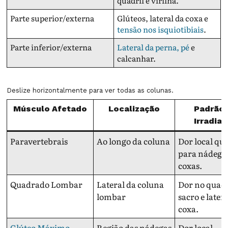
quadril e virilha.
Parte superior/externa
Glúteos, lateral da coxa e
tensão nos isquiotibiais
.
Parte inferior/externa
Lateral da perna, pé
e
calcanhar.
Deslize horizontalmente para ver todas as colunas.
Músculo Afetado
Localização
Padrão 
Irradia
Paravertebrais
Ao longo da coluna
Dor local que
para nádegas
coxas.
Quadrado Lombar
Lateral da coluna
Dor no quadr
lombar
sacro e later
coxa.
Glúteo Máximo
Região das nádegas
Dor local,