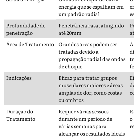
energia que se espalham em
ene
um padrão radial
esp
Profundidade de
Penetrância rasa, atingindo
Pen
penetração
até 20mm
ati
Área de Tratamento
Grandes áreas podem ser
Áre
tratadas devido à
dir
propagação radial das ondas
tra
de choque
foc
Indicações
Eficaz para tratar grupos
Efi
musculares maiores e áreas
dor
amplas de dor, como costas
com
ou ombros
Duração do
Requer várias sessões
Req
Tratamento
durante um período de
o R
várias semanas para
res
alcançar os resultados ideais