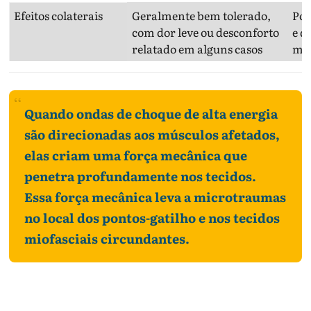
Efeitos colaterais
Geralmente bem tolerado,
Pod
com dor leve ou desconforto
e d
relatado em alguns casos
mai
Quando ondas de choque de alta energia
são direcionadas aos músculos afetados,
elas criam uma força mecânica que
penetra profundamente nos tecidos.
Essa força mecânica leva a microtraumas
no local dos pontos-gatilho e nos tecidos
miofasciais circundantes.