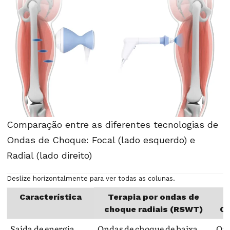
Comparação entre as diferentes tecnologias de
Ondas de Choque: Focal (lado esquerdo) e
Radial (lado direito)
Deslize horizontalmente para ver todas as colunas.
Característica
Terapia por ondas de
T
choque radiais (RSWT)
On
Saída de energia
Ondas de choque de baixa
Ond