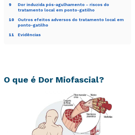
Dor induzida pós-agulhamento – riscos do
9
tratamento local em ponto-gatilho
Outros efeitos adversos do tratamento local em
10
ponto-gatilho
Evidências
11
tratamento local em ponto-gatilho x acupuntura
12
– existe diferença?
Conclusão
13
Próximos passos na dor miofascial
14
O que é Dor Miofascial?