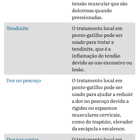
tensão muscular que são
dolorosas quando
pressionadas.
Tendinite
O tratamento local em
ponto-gatilho pode ser
usado para tratar a
tendinite, que é a
inflamação do tendão
devido ao uso excessivo ou
lesão.
Dor no pescoço
O tratamento local em
ponto-gatilho pode ser
usado para ajudar a reduzir
a dor no pescoço devido a
rigidez ou espasmos
musculares cervicais,
como do trapézio, elevador
da escápula e escalenos.
Dor nas costas
O tratamento local em