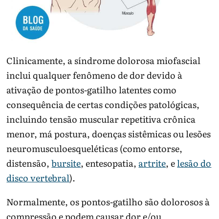
Clinicamente, a síndrome dolorosa miofascial
inclui qualquer fenômeno de dor devido à
ativação de pontos-gatilho latentes como
consequência de certas condições patológicas,
incluindo tensão muscular repetitiva crônica
menor, má postura, doenças sistêmicas ou lesões
neuromusculoesqueléticas (como entorse,
distensão,
bursite
, entesopatia,
artrite
, e
lesão do
disco vertebral
).
Normalmente, os pontos-gatilho são dolorosos à
compressão e podem causar dor e/ou