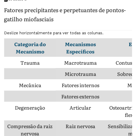
Fatores precipitantes e perpetuantes de pontos-
gatilho miofasciais
Deslize horizontalmente para ver todas as colunas.
Categoria do
Mecanismos
Ex
Mecanismo
Específicos
Trauma
Macrotrauma
Contusõe
Microtrauma
Sobreca
Mecânica
Fatores internos
Má 
Fatores externos
Degeneração
Articular
Osteoartrit
flexi
Compressão da raiz
Raiz nervosa
Sensibiliza
nervosa
mús