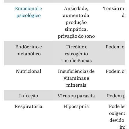
Emocional e
Ansiedade,
Tensão musc
psicológico
aumento da
do 
produção
simpática,
privação do sono
Endócrino e
Tireóide e
Podem orig
metabólico
estrogênio
Insuficiências
Nutricional
Insuficiências de
Podem orig
vitaminas e
minerais
Infecção
Vírus ou parasita
Podem per
Respiratória
Hipocapnia
Pode lev
oxigenaç
devido a
infl