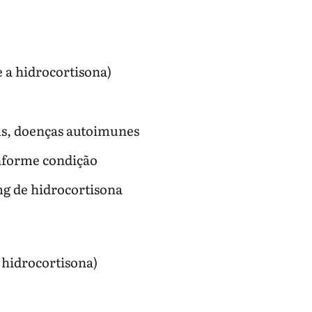
 a hidrocortisona)
us, doenças autoimunes
nforme condição
g de hidrocortisona
 hidrocortisona)