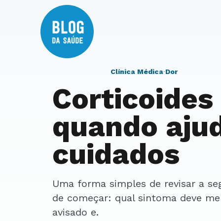
Clínica Médica
·
Dor
Corticoides
quando aju
cuidados
Uma forma simples de revisar a segurança é combinar três limites antes
de começar: qual sintoma deve melh
avisado e.