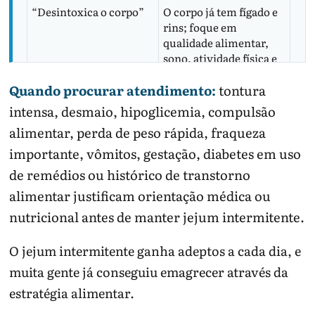
“Desintoxica o corpo”
O corpo já tem fígado e
rins; foque em
qualidade alimentar,
sono, atividade física e
segurança.
Quando procurar atendimento:
tontura
“Serve para todo
Medicamentos,
intensa, desmaio, hipoglicemia, compulsão
mundo”
hipoglicemia, gestação,
adolescência e histórico
alimentar, perda de peso rápida, fraqueza
alimentar mudam a
importante, vômitos, gestação, diabetes em uso
indicação.
de remédios ou histórico de transtorno
Também pode ajudar:
jejum metabólico
,
preciso
alimentar justificam orientação médica ou
emagrecer: o que fazer
e
dieta de 1400 calorias
.
nutricional antes de manter jejum intermitente.
O jejum intermitente ganha adeptos a cada dia, e
muita gente já conseguiu emagrecer através da
estratégia alimentar.