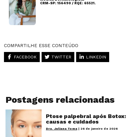
CRM-SP: 156490 / RQE: 65521.
Artigos desse autor
COMPARTILHE ESSE CONTEÚDO
FACEBOOK
TWITTER
LINKEDIN
Postagens relacionadas
Ptose palpebral após Botox:
causas e cuidados
Dra. Juliana Toma
|
26 de janeiro de 2026