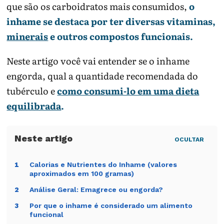
que são os carboidratos mais consumidos,
o
inhame se destaca por ter diversas vitaminas,
minerais
e outros compostos funcionais.
A composição do prato ajuda a reduzir picos
Neste artigo você vai entender se o inhame
de fome.
engorda, qual a quantidade recomendada do
tubérculo e
como consumi-lo em uma dieta
Preparo
Impacto
Como ajustar
provável
equilibrada
.
Cozido ou
Mantém o foco
Combinar com
assado
no carboidrato
proteína,
do alimento.
legumes e
OCULTAR
gordura
moderada.
Calorias e Nutrientes do Inhame (valores
1
aproximados em 100 gramas)
Frito
Aumenta
Usar
densidade
ocasionalmente
Análise Geral: Emagrece ou engorda?
2
calórica.
ou reduzir
Por que o inhame é considerado um alimento
3
porção.
funcional