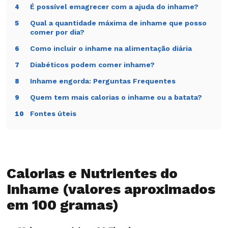
Receita doce
Pode somar
Olhar a receita
É possível emagrecer com a ajuda do inhame?
4
ou creme
açúcar e
completa, não
Qual a quantidade máxima de inhame que posso
5
gordura.
só o inhame.
comer por dia?
Como incluir o inhame na alimentação diária
6
Compare porção e preparo antes de concluir que o
alimento engorda.
Diabéticos podem comer inhame?
7
Se houver diabetes, observe resposta glicêmica
Inhame engorda: Perguntas Frequentes
8
conforme orientação e combine com
Quem tem mais calorias o inhame ou a batata?
9
proteína/fibra.
Fontes úteis
10
Evite trocar refeições completas por “alimentos
milagrosos” para emagrecer ou ganhar peso.
Nota de segurança: diabetes, doença renal, metas de
peso e restrições alimentares pedem individualização;
Calorias e Nutrientes do
o padrão da semana vale mais que um alimento
isolado.
Inhame (valores aproximados
em 100 gramas)
Para continuar no tema:
Nutrição
|
Cuscuz
|
Pão de
queijo
|
Compulsão por doces