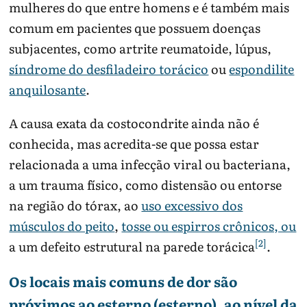
mulheres do que entre homens e é também mais
comum em pacientes que possuem doenças
subjacentes, como artrite reumatoide, lúpus,
síndrome do desfiladeiro torácico
ou
espondilite
anquilosante
.
A causa exata da costocondrite ainda não é
conhecida, mas acredita-se que possa estar
relacionada a uma infecção viral ou bacteriana,
a um trauma físico, como distensão ou entorse
na região do tórax, ao
uso excessivo dos
músculos do peito
,
tosse ou espirros crônicos, ou
[2]
a um defeito estrutural na parede torácica
.
Os locais mais comuns de dor são
próximos ao esterno (esterno), ao nível da