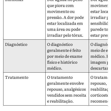
que piora com
movimento 
movimento ou
estar loca
pressão. A dor pode
irradiar pa
estar localizada em
sensibilid
uma área ou pode
parede to
irradiar pelo tórax.
estar prese
Diagnóstico
O diagnóstico
O diagnóst
geralmente é feito
meio de exa
por meio de exame
médico. Ra
físico e histórico
imagem pod
médico.
descartar 
Tratamento
O tratamento
O tratamen
geralmente envolve
repouso, an
repouso, analgésicos
reabilitaçã
vendidos sem receita
corticoster
e reabilitação.
recomenda