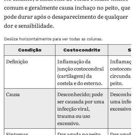
comum e geralmente causa inchaço no peito, que
pode durar após o desaparecimento de qualquer
dor e sensibilidade.
Deslize horizontalmente para ver todas as colunas.
Condição
Costocondrite
Sí
Definição
Inflamação da
Inflamação
junção costocondral
costocondr
(cartilagem) da
circundant
costela e do esterno.
peito.
Causa
Desconhecido; pode
Desconheci
ser causada por uma
uma infecç
infecção viral,
excessivo.
trauma ou uso
excessivo.
Sintomas
Dor aguda no peito
Dor aguda 