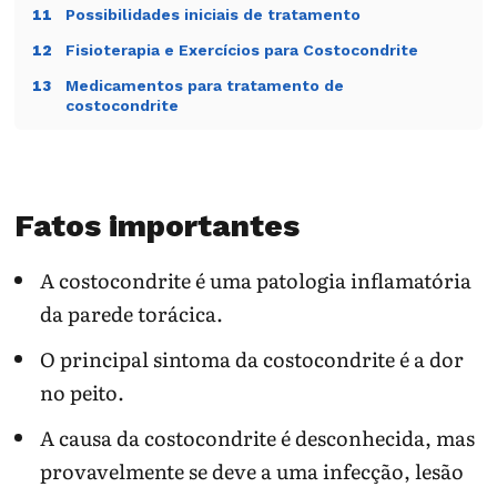
Possibilidades iniciais de tratamento
11
Fisioterapia e Exercícios para Costocondrite
12
Medicamentos para tratamento de
13
costocondrite
tratamento local em ponto-gatilho
14
Prevenção da Costocondrite
15
Sinais importantes que requerem avaliação
16
Fatos importantes
médica
Qual ​é o prognóstico da costocondrite?
17
A costocondrite é uma patologia inflamatória
Complicações
18
da parede torácica.
O principal sintoma da costocondrite é a dor
no peito.
A causa da costocondrite é desconhecida, mas
provavelmente se deve a uma infecção, lesão