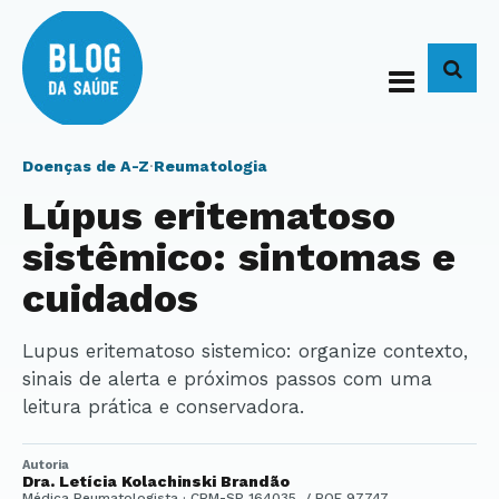
BUS
Doenças de A-Z
·
Reumatologia
Lúpus eritematoso
sistêmico: sintomas e
cuidados
Lupus eritematoso sistemico: organize contexto,
sinais de alerta e próximos passos com uma
leitura prática e conservadora.
Autoria
Dra. Letícia Kolachinski Brandão
Médica Reumatologista · CRM-SP 164035 / RQE 97747