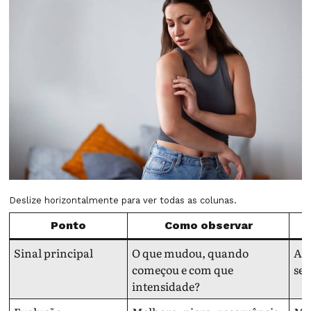
Deslize horizontalmente para ver todas as colunas.
Ponto
Como observar
Sinal principal
O que mudou, quando
Aju
começou e com que
sem
intensidade?