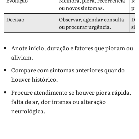
Evolução
Melhora, piora, recorrência
Mos
ou novos sintomas.
pro
Decisão
Observar, agendar consulta
Dep
ou procurar urgência.
sin
Anote início, duração e fatores que pioram ou
aliviam.
Compare com sintomas anteriores quando
houver histórico.
Procure atendimento se houver piora rápida,
falta de ar, dor intensa ou alteração
neurológica.