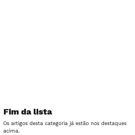
Basocelular – Tipo
mais comum de
câncer de pele
Fim da lista
Os artigos desta categoria já estão nos destaques
acima.