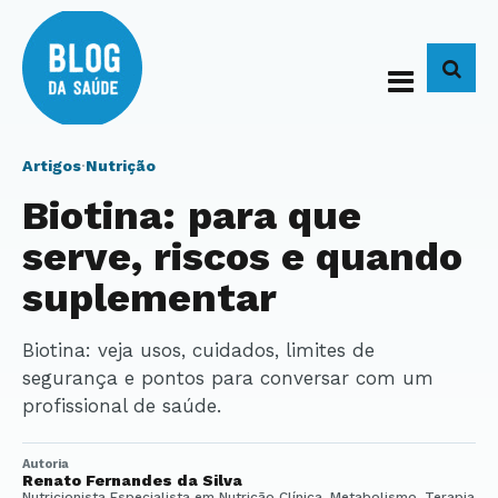
BUS
Artigos
·
Nutrição
Biotina: para que
serve, riscos e quando
suplementar
Biotina: veja usos, cuidados, limites de
segurança e pontos para conversar com um
profissional de saúde.
Autoria
Renato Fernandes da Silva
Nutricionista Especialista em Nutrição Clínica, Metabolismo, Terapia