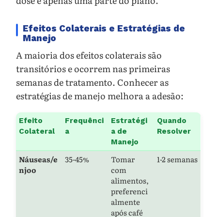
dose é apenas uma parte do plano.
Efeitos Colaterais e Estratégias de
Manejo
A maioria dos efeitos colaterais são
transitórios e ocorrem nas primeiras
semanas de tratamento. Conhecer as
estratégias de manejo melhora a adesão:
Efeito
Frequênci
Estratégi
Quando
Colateral
a
a de
Resolver
Manejo
Náuseas/e
35-45%
Tomar
1-2 semanas
njoo
com
alimentos,
preferenci
almente
após café