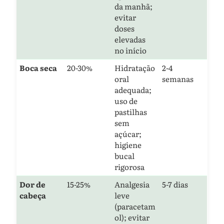
da manhã;
evitar
doses
elevadas
no início
Boca seca
20-30%
Hidratação
2-4
oral
semanas
adequada;
uso de
pastilhas
sem
açúcar;
higiene
bucal
rigorosa
Dor de
15-25%
Analgesia
5-7 dias
cabeça
leve
(paracetam
ol); evitar