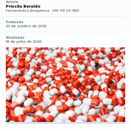
Autoria
Priscila Beraldo
Farmacêutica Bioquímica · CRF PR 24-980
Publicado
23 de outubro de 2025
Atualizado
18 de junho de 2026