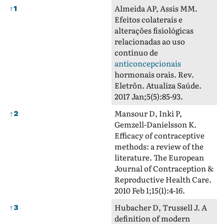
Referências Bibliográficas
Almeida AP, Assis MM.
↑
1
Efeitos colaterais e
alterações fisiológicas
relacionadas ao uso
contínuo de
anticoncepcionais
hormonais orais. Rev.
Eletrôn. Atualiza Saúde.
2017 Jan;5(5):85-93.
Mansour D, Inki P,
↑
2
Gemzell-Danielsson K.
Efficacy of contraceptive
methods: a review of the
literature. The European
Journal of Contraception &
Reproductive Health Care.
2010 Feb 1;15(1):4-16.
Hubacher D, Trussell J. A
↑
3
definition of modern