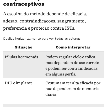
contraceptivos
A escolha do metodo depende de eficacia,
adesao, contraindicacoes, sangramento,
preferencia e protecao contra ISTs.
Deslize horizontalmente para ver todas as colunas.
Situação
Como interpretar
Pilulas hormonais
Podem regular ciclo e colica,
E
mas dependem de uso correto
t
e podem ser contraindicadas
h
em alguns perfis.
p
DIU e implante
Costumam ter alta eficacia por
F
nao dependerem de memoria
i
diaria.
p
n