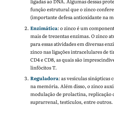
ligadas ao DNA. Algumas dessas prote
função estrutural que o zinco confer
(importante defesa antioxidante na ma
Enzimática
: o zinco é um componente
mais de trezentas enzimas. O zinco a
para essas atividades em diversas e
zinco nas ligações intracelulares de t
CD4 e CD8, as quais são imprescindív
linfócitos T.
Reguladora
: as vesículas sinápticas
na memória. Além disso, o zinco auxili
modulação de prolactina, replicação de
suprarrenal, testículos, entre outros.