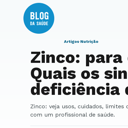
Artigos
·
Nutrição
Zinco: para
Quais os sin
deficiência 
Zinco: veja usos, cuidados, limites de segurança e pontos para conversar
com um profissional de saúde.