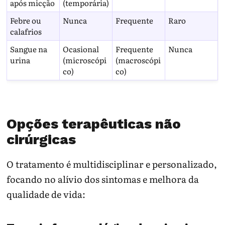
após micção
(temporária)
Febre ou
Nunca
Frequente
Raro
calafrios
Sangue na
Ocasional
Frequente
Nunca
urina
(microscópi
(macroscópi
co)
co)
Opções terapêuticas não
cirúrgicas
O tratamento é multidisciplinar e personalizado,
focando no alívio dos sintomas e melhora da
qualidade de vida: