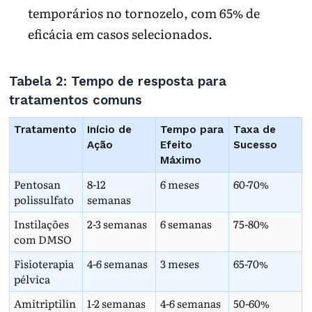
temporários no tornozelo, com 65% de
eficácia em casos selecionados.
Tabela 2: Tempo de resposta para
tratamentos comuns
Tratamento
Início de
Tempo para
Taxa de
Ação
Efeito
Sucesso
Máximo
Pentosan
8-12
6 meses
60-70%
polissulfato
semanas
Instilações
2-3 semanas
6 semanas
75-80%
com DMSO
Fisioterapia
4-6 semanas
3 meses
65-70%
pélvica
Amitriptilin
1-2 semanas
4-6 semanas
50-60%