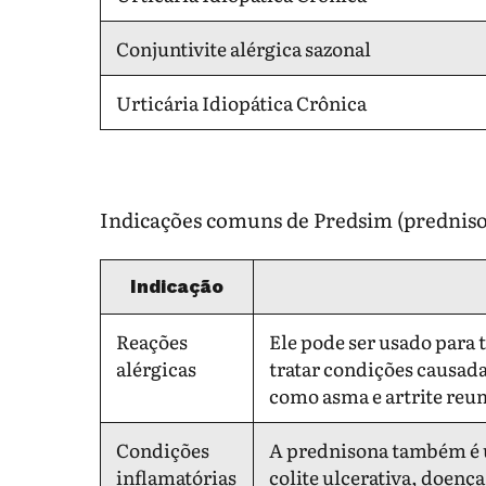
Conjuntivite alérgica sazonal
Urticária Idiopática Crônica
Indicações comuns de Predsim (prednis
Indicação
Reações
Ele pode ser usado para t
alérgicas
tratar condições causad
como asma e artrite reu
Condições
A prednisona também é u
inflamatórias
colite ulcerativa, doença