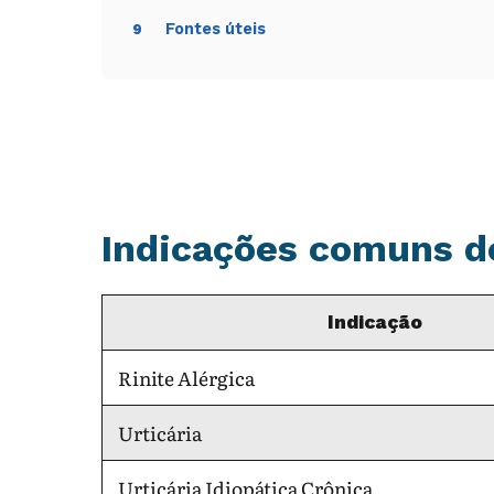
Fontes úteis
9
Indicações comuns do
Indicação
Rinite Alérgica
Urticária
Urticária Idiopática Crônica