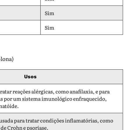
Sim
Sim
olona)
Usos
ratar reações alérgicas, como anafilaxia, e para
as por um sistema imunológico enfraquecido,
matóide.
sada para tratar condições inflamatórias, como
 de Crohn e psoríase.