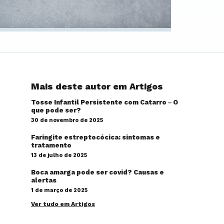
Mais deste autor em Artigos
Tosse Infantil Persistente com Catarro – O
que pode ser?
30 de novembro de 2025
Faringite estreptocócica: sintomas e
tratamento
13 de julho de 2025
Boca amarga pode ser covid? Causas e
alertas
1 de março de 2025
Ver tudo em Artigos