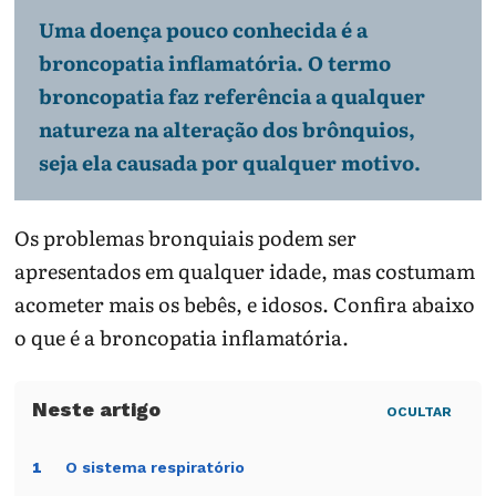
Uma doença pouco conhecida é a
broncopatia inflamatória. O termo
broncopatia faz referência a qualquer
natureza na alteração dos brônquios,
seja ela causada por qualquer motivo.
Os problemas bronquiais podem ser
apresentados em qualquer idade, mas costumam
acometer mais os bebês, e idosos. Confira abaixo
o que é a broncopatia inflamatória.
OCULTAR
O sistema respiratório
1