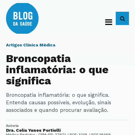
BUS
Artigos
·
Clínica Médica
Broncopatia
inflamatória: o que
significa
Broncopatia inflamatória: o que significa.
Entenda causas possíveis, evolução, sinais
associados e quando procurar avaliação.
Autoria
Dra. Celia Yunes Portiolli
Médica Pediatra · CRM-SP: 27971 / RQE: 5148 / RQE:19469