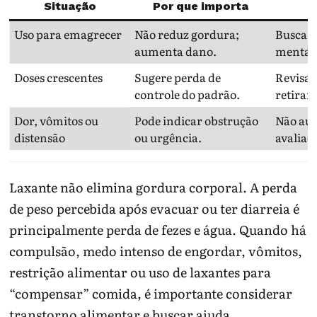
Situação
Por que importa
Uso para emagrecer
Não reduz gordura;
Buscar 
aumenta dano.
mental
Doses crescentes
Sugere perda de
Revisar
controle do padrão.
retirar
Dor, vômitos ou
Pode indicar obstrução
Não aum
distensão
ou urgência.
avaliaç
Laxante não elimina gordura corporal. A perda
de peso percebida após evacuar ou ter diarreia é
principalmente perda de fezes e água. Quando há
compulsão, medo intenso de engordar, vômitos,
restrição alimentar ou uso de laxantes para
“compensar” comida, é importante considerar
transtorno alimentar e buscar ajuda