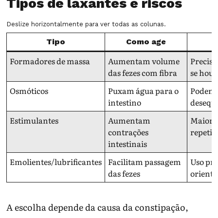
Tipos de laxantes e riscos
Deslize horizontalmente para ver todas as colunas.
Tipo
Como age
Formadores de massa
Aumentam volume
Precis
das fezes com fibra
se houv
Osmóticos
Puxam água para o
Podem c
intestino
desequi
Estimulantes
Aumentam
Maior r
contrações
repetid
intestinais
Emolientes/lubrificantes
Facilitam passagem
Uso pro
das fezes
orienta
A escolha depende da causa da constipação,