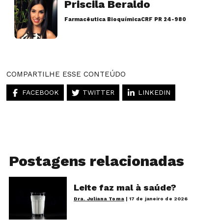
Priscila Beraldo
Farmacêutica Bioquímica
CRF PR 24-980
Artigos desse autor
COMPARTILHE ESSE CONTEÚDO
FACEBOOK
TWITTER
LINKEDIN
Postagens relacionadas
Leite faz mal à saúde?
Dra. Juliana Toma
|
17 de janeiro de 2026