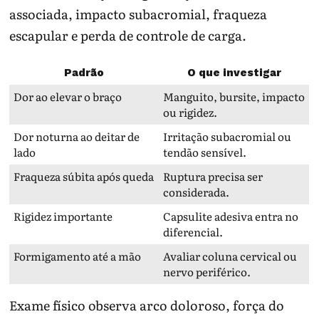
associada, impacto subacromial, fraqueza
escapular e perda de controle de carga.
Padrão
O que investigar
Dor ao elevar o braço
Manguito, bursite, impacto
ou rigidez.
Dor noturna ao deitar de
Irritação subacromial ou
lado
tendão sensível.
Fraqueza súbita após queda
Ruptura precisa ser
considerada.
Rigidez importante
Capsulite adesiva entra no
diferencial.
Formigamento até a mão
Avaliar coluna cervical ou
nervo periférico.
Exame físico observa arco doloroso, força do