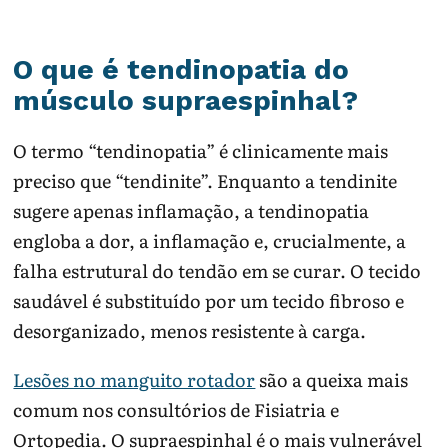
Pode indicar irritacao importante, bursite
associada ou perda progressiva de mobilidade.
O que é tendinopatia do
músculo supraespinhal?
Exames de imagem ajudam quando mudam a
conduta; muitos planos iniciais dependem de
O termo “tendinopatia” é clinicamente mais
funcao, carga tolerada e reabilitacao progressiva.
preciso que “tendinite”. Enquanto a tendinite
sugere apenas inflamação, a tendinopatia
engloba a dor, a inflamação e, crucialmente, a
falha estrutural do tendão em se curar. O tecido
saudável é substituído por um tecido fibroso e
desorganizado, menos resistente à carga.
Lesões no manguito rotador
são a queixa mais
comum nos consultórios de Fisiatria e
Ortopedia. O supraespinhal é o mais vulnerável