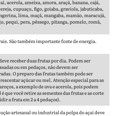
açaí, acerola, ameixa, amora, araçá, banana, cajá,
ereja, cupuaçu, figo, goiaba, graviola, jabuticaba,
 tangerina, lima, maçã, mangaba, mamão, maracujá,
, pequi, pera, pêssego, pitanga, pomelo, romã,
rais. São também importante fonte de energia.
deve receber duas frutas por dia. Podem ser
ssadas ou em pedaços, não devem ser
radas. O preparo das frutas também pode ser
crescentar açúcar ou mel. Atenção especial para as
aroços, a exemplo de uva e acerola, pois podem
é que você retire as sementes das frutas e as corte
ir a fruta em 2 a 4 pedaços).
ção artesanal ou industrial da polpa do açaí deve