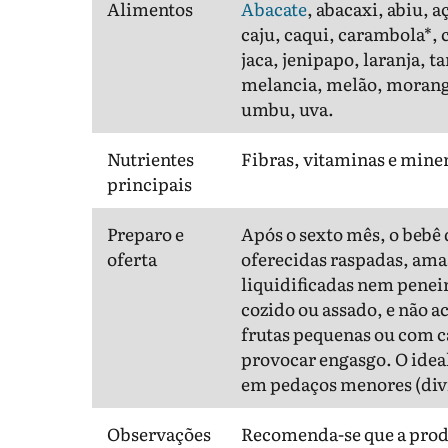
Alimentos
Abacate
, abacaxi, abiu, 
caju, caqui, carambola*, c
jaca, jenipapo, laranja,
melancia, melão, morango
umbu, uva.
Nutrientes
Fibras, vitaminas e mine
principais
Preparo e
Após o sexto mês, o bebê 
oferta
oferecidas raspadas, ama
liquidificadas nem penei
cozido ou assado, e não a
frutas pequenas ou com c
provocar engasgo. O ideal 
em pedaços menores (divid
Observações
Recomenda-se que a produ