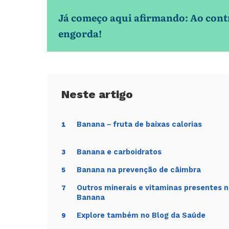
Já começo aqui afirmando: Ao cont
engorda!
Banana – fruta de baixas calorias
1
Banana e carboidratos
3
Banana na prevenção de câimbra
5
Outros minerais e vitaminas presentes 
7
Banana
Explore também no Blog da Saúde
9