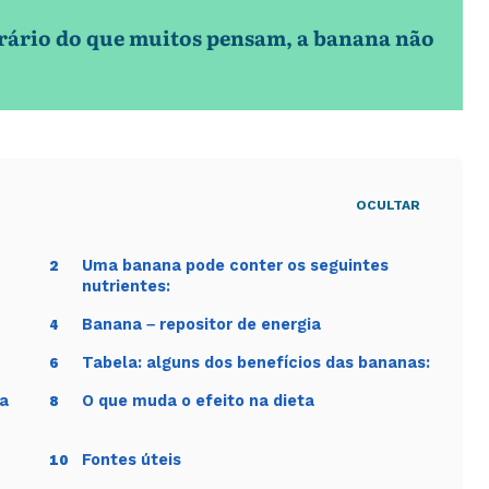
rário do que muitos pensam, a banana não
OCULTAR
Uma banana pode conter os seguintes
2
nutrientes:
Banana – repositor de energia
4
Tabela: alguns dos benefícios das bananas:
6
na
O que muda o efeito na dieta
8
Fontes úteis
10