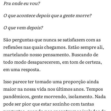
Pra onde eu vou?
luto.
nto.
Vazio com
Pode sugerir
Avaliação de
O que acontece depois que a gente morre?
anedonia
depressão.
saúde mental.
Vazio com
Pensamento de
Contato
O que vem depois?
risco
morte exige
imediato com
prioridade.
serviço de crise.
São perguntas que nunca se satisfazem com as
reflexões nas quais chegamos. Estão sempre ali,
Observe há quanto tempo dura, se há perda de
martelando nosso pensamento. Buscando de
prazer, culpa, desesperança, alteração de sono ou
apetite.
todo modo desaparecerem, em tom de certeza,
Não fique sozinho se houver risco de se machucar;
em uma resposta.
procure alguém de confiança ou serviço de
urgência.
Isso parece ter tomado uma proporção ainda
Psicoterapia e, em determinadas situações,
maior na nossa vida nos últimos anos. Tempos
avaliação psiquiátrica ajudam a transformar a
pandêmicos, gente morrendo, isolamento. Nada
sensação vaga em plano de cuidado.
pode ser pior que estar sozinho com tantas
Nota de segurança: pensamentos de suicídio ou