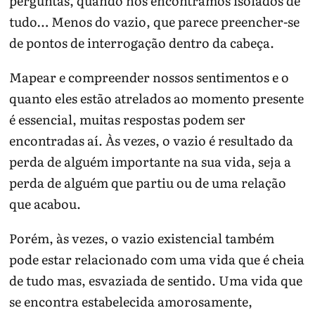
perguntas, quando nos encontramos isolados de
autoagressão são emergência de saúde mental e
tudo… Menos do vazio, que parece preencher-se
justificam ajuda imediata.
de pontos de interrogação dentro da cabeça.
Para continuar no tema:
Psicologia
|
Depressão
|
Depressão e sofrimento
|
Controle emocional
Mapear e compreender nossos sentimentos e o
quanto eles estão atrelados ao momento presente
é essencial, muitas respostas podem ser
encontradas aí. Às vezes, o vazio é resultado da
perda de alguém importante na sua vida, seja a
perda de alguém que partiu ou de uma relação
que acabou.
Porém, às vezes, o vazio existencial também
pode estar relacionado com uma vida que é cheia
de tudo mas, esvaziada de sentido. Uma vida que
se encontra estabelecida amorosamente,