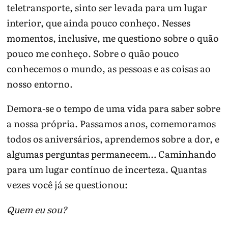
teletransporte, sinto ser levada para um lugar
interior, que ainda pouco conheço. Nesses
momentos, inclusive, me questiono sobre o quão
pouco me conheço. Sobre o quão pouco
conhecemos o mundo, as pessoas e as coisas ao
nosso entorno.
Demora-se o tempo de uma vida para saber sobre
a nossa própria. Passamos anos, comemoramos
Quando há risco, a prioridade é apoio
todos os aniversários, aprendemos sobre a dor, e
imediato.
algumas perguntas permanecem… Caminhando
para um lugar contínuo de incerteza. Quantas
Padrão
O que
Ajuda possível
vezes você já se questionou:
observar
Vazio após
Pode estar
Rotina, apoio e
Quem eu sou?
mudança ou
ligado a
tempo com
perda
adaptação ou
acompanhame