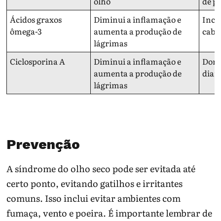
olho
de pe
Ácidos graxos
Diminui a inflamação e
Inch
ômega-3
aumenta a produção de
cabe
lágrimas
Ciclosporina A
Diminui a inflamação e
Dor 
aumenta a produção de
diarr
lágrimas
Prevenção
A síndrome do olho seco pode ser evitada até
certo ponto, evitando gatilhos e irritantes
comuns. Isso inclui evitar ambientes com
fumaça, vento e poeira. É importante lembrar de