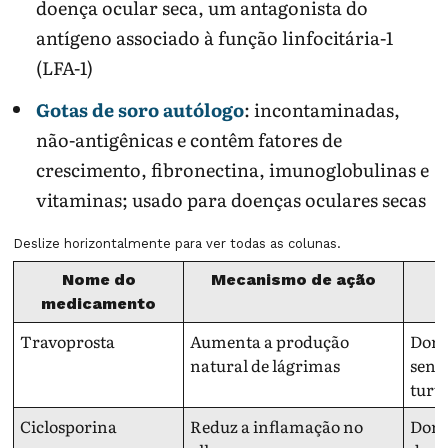
doença ocular seca, um antagonista do
antígeno associado à função linfocitária-1
(LFA-1)
Gotas de soro autólogo
: incontaminadas,
não-antigênicas e contêm fatores de
crescimento, fibronectina, imunoglobulinas e
vitaminas; usado para doenças oculares secas
Deslize horizontalmente para ver todas as colunas.
Nome do
Mecanismo de ação
medicamento
Travoprosta
Aumenta a produção
Dor 
natural de lágrimas
sens
turv
Ciclosporina
Reduz a inflamação no
Dor 