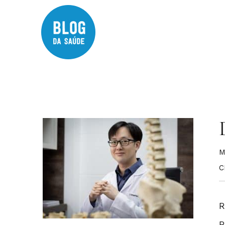
M
C
R
R