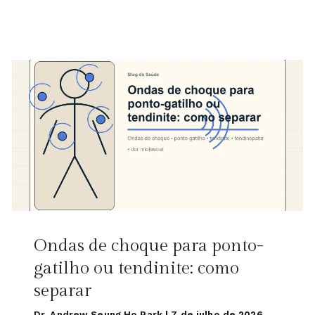
Ondas de choque para ponto-
gatilho ou tendinite: como
separar
Dr. Andrew Seung Ho Park
|
7 de julho de 2026