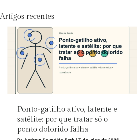
Artigos recentes
Ponto-gatilho ativo, latente e
satélite: por que tratar só o
ponto dolorido falha
Dr. Andrew Seung Ho Park
|
7 de julho de 2026