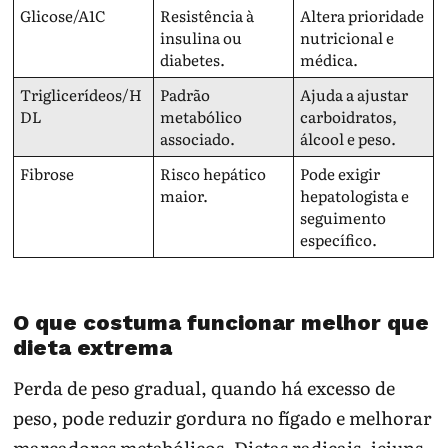
Glicose/A1C
Resistência à
Altera prioridade
insulina ou
nutricional e
diabetes.
médica.
Triglicerídeos/H
Padrão
Ajuda a ajustar
DL
metabólico
carboidratos,
associado.
álcool e peso.
Fibrose
Risco hepático
Pode exigir
maior.
hepatologista e
seguimento
específico.
O que costuma funcionar melhor que
dieta extrema
Perda de peso gradual, quando há excesso de
peso, pode reduzir gordura no fígado e melhorar
marcadores metabólicos. Dietas radicais, jejuns