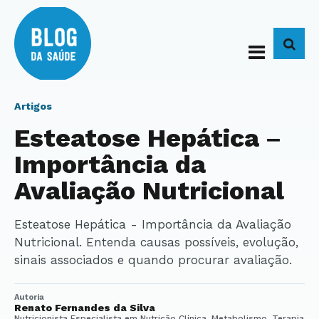
BUS
Artigos
Esteatose Hepática –
Importância da
Avaliação Nutricional
Esteatose Hepática - Importância da Avaliação
Nutricional. Entenda causas possíveis, evolução,
sinais associados e quando procurar avaliação.
Autoria
Renato Fernandes da Silva
Nutricionista Especialista em Nutrição Clínica, Metabolismo, Terapia