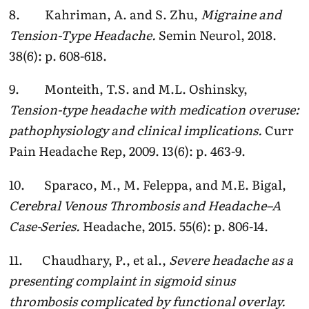
8. Kahriman, A. and S. Zhu,
Migraine and
Tension-Type Headache.
Semin Neurol, 2018.
38(6): p. 608-618.
9. Monteith, T.S. and M.L. Oshinsky,
Tension-type headache with medication overuse:
pathophysiology and clinical implications.
Curr
Pain Headache Rep, 2009. 13(6): p. 463-9.
10. Sparaco, M., M. Feleppa, and M.E. Bigal,
Cerebral Venous Thrombosis and Headache–A
Case-Series.
Headache, 2015. 55(6): p. 806-14.
11. Chaudhary, P., et al.,
Severe headache as a
presenting complaint in sigmoid sinus
thrombosis complicated by functional overlay.