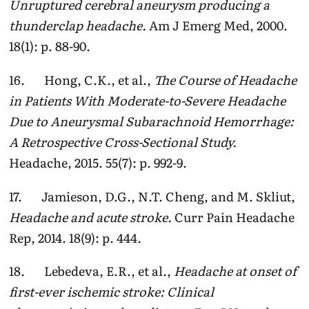
Unruptured cerebral aneurysm producing a
thunderclap headache.
Am J Emerg Med, 2000.
18(1): p. 88-90.
16. Hong, C.K., et al.,
The Course of Headache
in Patients With Moderate-to-Severe Headache
Due to Aneurysmal Subarachnoid Hemorrhage:
A Retrospective Cross-Sectional Study.
Headache, 2015. 55(7): p. 992-9.
17. Jamieson, D.G., N.T. Cheng, and M. Skliut,
Headache and acute stroke.
Curr Pain Headache
Rep, 2014. 18(9): p. 444.
18. Lebedeva, E.R., et al.,
Headache at onset of
first-ever ischemic stroke: Clinical