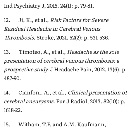
Ind Psychiatry J, 2015. 24(1): p. 79-81.
12. Ji, K., et al.,
Risk Factors for Severe
Residual Headache in Cerebral Venous
Thrombosis.
Stroke, 2021. 52(2): p. 531-536.
13. Timoteo, A., et al.,
Headache as the sole
presentation of cerebral venous thrombosis: a
prospective study.
J Headache Pain, 2012. 13(6): p.
487-90.
14. Cianfoni, A., et al.,
Clinical presentation of
cerebral aneurysms.
Eur J Radiol, 2013. 82(10): p.
1618-22.
15. Witham, T.F. and A.M. Kaufmann,