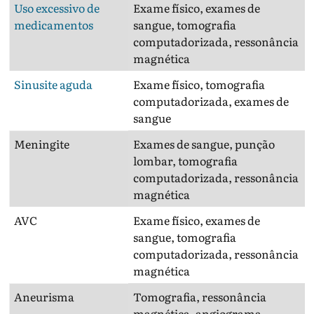
Uso excessivo de
Exame físico, exames de
A
medicamentos
sangue, tomografia
d
computadorizada, ressonância
c
magnética
Sinusite aguda
Exame físico, tomografia
D
computadorizada, exames de
d
sangue
e
Meningite
Exames de sangue, punção
F
lombar, tomografia
c
computadorizada, ressonância
n
magnética
AVC
Exame físico, exames de
C
sangue, tomografia
r
computadorizada, ressonância
t
magnética
d
Aneurisma
Tomografia, ressonância
C
magnética, angiograma
r