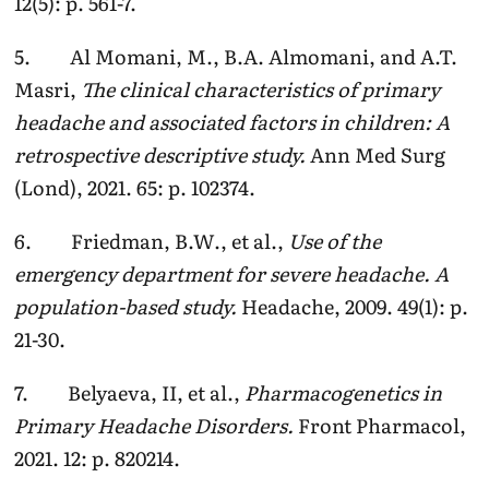
12(5): p. 561-7.
5. Al Momani, M., B.A. Almomani, and A.T.
Masri,
The clinical characteristics of primary
headache and associated factors in children: A
retrospective descriptive study.
Ann Med Surg
(Lond), 2021. 65: p. 102374.
6. Friedman, B.W., et al.,
Use of the
emergency department for severe headache. A
population-based study.
Headache, 2009. 49(1): p.
21-30.
7. Belyaeva, II, et al.,
Pharmacogenetics in
Primary Headache Disorders.
Front Pharmacol,
2021. 12: p. 820214.