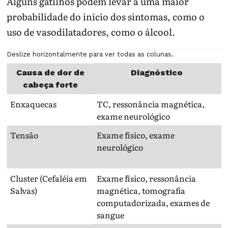
Alguns gatilhos podem levar a uma maior
probabilidade do início dos sintomas, como o
uso de vasodilatadores, como o álcool.
Deslize horizontalmente para ver todas as colunas.
Causa de dor de
Diagnóstico
cabeça forte
Enxaquecas
TC, ressonância magnética,
D
exame neurológico
s
Tensão
Exame físico, exame
D
neurológico
a
c
Cluster (Cefaléia em
Exame físico, ressonância
D
Salvas)
magnética, tomografia
l
computadorizada, exames de
v
sangue