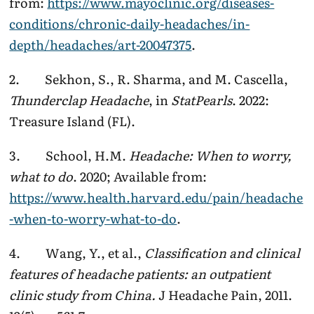
from:
https://www.mayoclinic.org/diseases-
conditions/chronic-daily-headaches/in-
depth/headaches/art-20047375
.
2. Sekhon, S., R. Sharma, and M. Cascella,
Thunderclap Headache
, in
StatPearls
. 2022:
Treasure Island (FL).
3. School, H.M.
Headache: When to worry,
what to do
. 2020; Available from:
https://www.health.harvard.edu/pain/headache
-when-to-worry-what-to-do
.
4. Wang, Y., et al.,
Classification and clinical
features of headache patients: an outpatient
clinic study from China.
J Headache Pain, 2011.