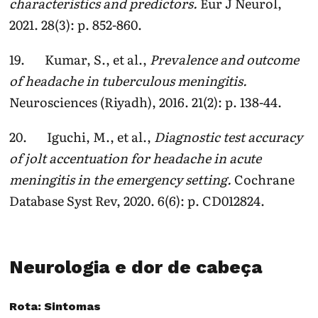
characteristics and predictors.
Eur J Neurol,
2021. 28(3): p. 852-860.
19. Kumar, S., et al.,
Prevalence and outcome
of headache in tuberculous meningitis.
Neurosciences (Riyadh), 2016. 21(2): p. 138-44.
20. Iguchi, M., et al.,
Diagnostic test accuracy
of jolt accentuation for headache in acute
meningitis in the emergency setting.
Cochrane
Database Syst Rev, 2020. 6(6): p. CD012824.
Neurologia e dor de cabeça
Rota: Sintomas