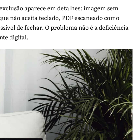
 exclusão aparece em detalhes: imagem sem
que não aceita teclado, PDF escaneado como
ível de fechar. O problema não é a deficiência
te digital.
a tarefa, não só em checklist automático.
Por que ajuda
Evita conteúdo invisível ao
leitor de tela.