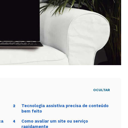
ão apenas
Facilita navegação por lista de
links.
o e
Permite completar tarefas sem
adivinhar.
Enter, Escape e foco visível.
 que o leitor possa pular seções.
usuárias sempre que possível.
OCULTAR
 genérico de inclusão e mostra decisões concretas de
Tecnologia assistiva precisa de conteúdo
2
bem feito
tomas
ca
Como avaliar um site ou serviço
4
rapidamente