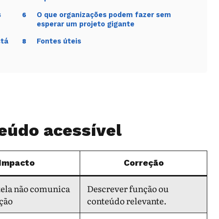
s
O que organizações podem fazer sem
6
esperar um projeto gigante
stá
Fontes úteis
8
eúdo acessível
Impacto
Correção
 tela não comunica
Descrever função ou
ção
conteúdo relevante.