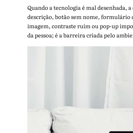
Quando a tecnologia é mal desenhada, a
descrição, botão sem nome, formulário 
imagem, contraste ruim ou pop-up imposs
da pessoa; é a barreira criada pelo ambien
Acessibilidade precisa ser testada n
Elemento
Boa prática
Imagem
Alt descreve função ou
informação relevante.