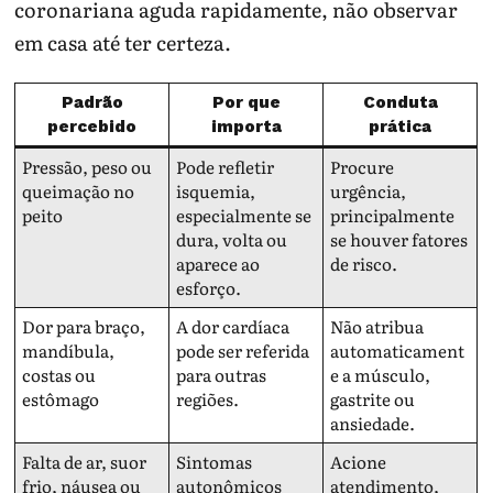
coronariana aguda rapidamente, não observar
em casa até ter certeza.
Padrão
Por que
Conduta
percebido
importa
prática
Pressão, peso ou
Pode refletir
Procure
queimação no
isquemia,
urgência,
peito
especialmente se
principalmente
dura, volta ou
se houver fatores
aparece ao
de risco.
esforço.
Dor para braço,
A dor cardíaca
Não atribua
mandíbula,
pode ser referida
automaticament
costas ou
para outras
e a músculo,
estômago
regiões.
gastrite ou
ansiedade.
Falta de ar, suor
Sintomas
Acione
frio, náusea ou
autonômicos
atendimento,