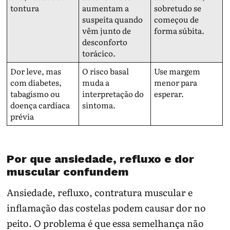
tontura
aumentam a
sobretudo se
suspeita quando
começou de
vêm junto de
forma súbita.
desconforto
torácico.
Dor leve, mas
O risco basal
Use margem
com diabetes,
muda a
menor para
tabagismo ou
interpretação do
esperar.
doença cardíaca
sintoma.
prévia
Por que ansiedade, refluxo e dor
muscular confundem
Ansiedade, refluxo, contratura muscular e
inflamação das costelas podem causar dor no
peito. O problema é que essa semelhança não