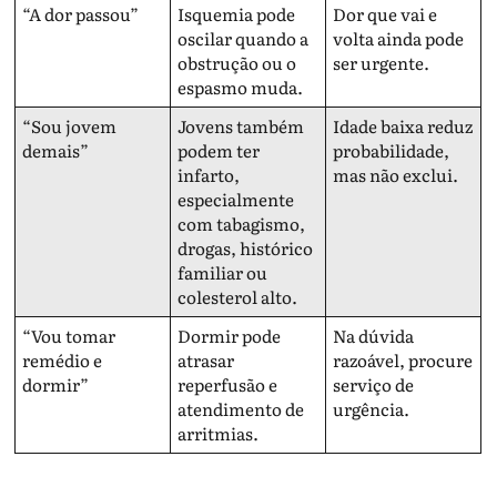
“A dor passou”
Isquemia pode
Dor que vai e
oscilar quando a
volta ainda pode
obstrução ou o
ser urgente.
espasmo muda.
“Sou jovem
Jovens também
Idade baixa reduz
demais”
podem ter
probabilidade,
infarto,
mas não exclui.
especialmente
com tabagismo,
drogas, histórico
familiar ou
colesterol alto.
“Vou tomar
Dormir pode
Na dúvida
remédio e
atrasar
razoável, procure
dormir”
reperfusão e
serviço de
atendimento de
urgência.
arritmias.