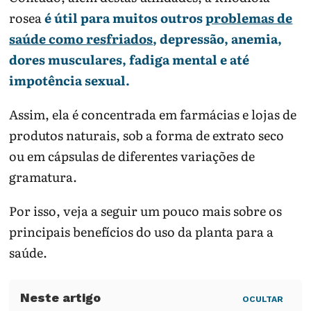
rosea
é útil para muitos outros
problemas de
saúde como resfriados
, depressão, anemia,
Produtos naturais também podem causar
dores musculares, fadiga mental e até
efeitos indesejados.
impotência sexual.
Objetivo
Pergunta útil
Cuidado
Assim, ela é concentrada em farmácias e lojas de
Performance
O treino e a
Evitar
produtos naturais, sob a forma de extrato seco
recuperação
compensar
ou em cápsulas de diferentes variações de
estão
excesso de
gramatura.
adequados?
treino.
Fadiga
Existe anemia,
Investigar
Por isso, veja a seguir um pouco mais sobre os
tireoide, sono
causa
principais benefícios do uso da planta para a
ruim ou
persistente.
depressão?
saúde.
Suplementaçã
Produto tem
Revisar
o
procedência?
interações e
OCULTAR
efeitos.