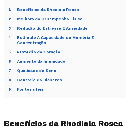
Não use Rhodiola para mascarar fadiga
Benefícios da Rhodiola Rosea
1
persistente, perda de peso, febre ou falta de ar.
Melhora do Desempenho Físico
2
Evite combinar suplementos estimulantes sem
Redução do Estresse E Ansiedade
3
orientação.
Estímulo A Capacidade de Memória E
4
Suspenda e procure orientação se houver
Concentração
palpitação, insônia intensa, ansiedade pior,
Proteção do Coração
5
tontura, alergia ou pressão descontrolada.
Aumento da Imunidade
6
Nota de segurança: suplemento não deve substituir
Qualidade do Sono
7
avaliação médica quando a fadiga é nova, intensa ou
progressiva.
Controle do Diabetes
8
Fontes úteis
9
Para continuar no tema:
Nutrição
|
Teanina
|
Valeriana
|
Sono excessivo
Benefícios da Rhodiola Rosea