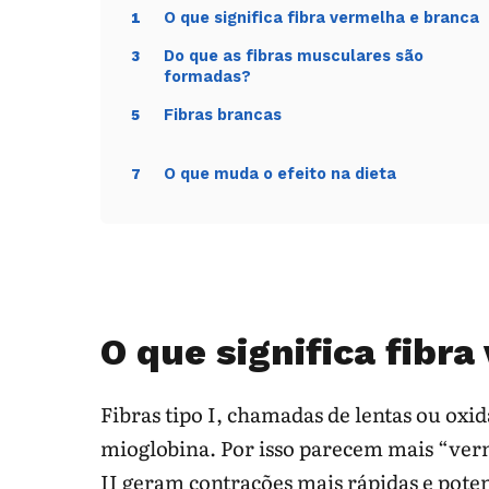
O que significa fibra vermelha e branca
1
Do que as fibras musculares são
3
formadas?
Fibras brancas
5
O que muda o efeito na dieta
7
O que significa fibr
Fibras tipo I, chamadas de lentas ou oxid
mioglobina. Por isso parecem mais “verm
II geram contrações mais rápidas e poten