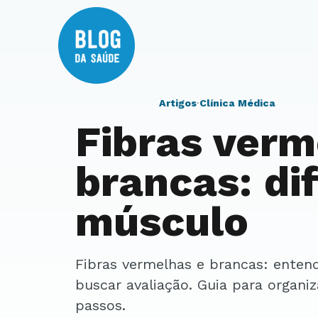
Artigos
·
Clínica Médica
Fibras verm
brancas: di
músculo
Fibras vermelhas e brancas: entenda sinais, contexto, cuidados e quando
buscar avaliação. Guia para organiz
passos.