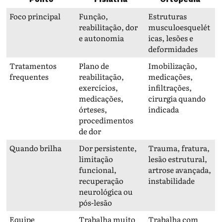
Foco principal
Função,
Estruturas
reabilitação, dor
musculoesquelét
e autonomia
icas, lesões e
deformidades
Tratamentos
Plano de
Imobilização,
frequentes
reabilitação,
medicações,
exercícios,
infiltrações,
medicações,
cirurgia quando
órteses,
indicada
procedimentos
de dor
Quando brilha
Dor persistente,
Trauma, fratura,
limitação
lesão estrutural,
funcional,
artrose avançada,
recuperação
instabilidade
neurológica ou
pós-lesão
Equipe
Trabalha muito
Trabalha com