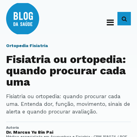
BUS
Ortopedia
·
Fisiatria
Fisiatria ou ortopedia:
quando procurar cada
uma
Fisiatria ou ortopedia: quando procurar cada
uma. Entenda dor, função, movimento, sinais de
alerta e quando procurar avaliação.
Autoria
Dr. Marcus Yu Bin Pai
Médico especialista em Acupuntura e Fisiatria · CRM 158074 / RQE