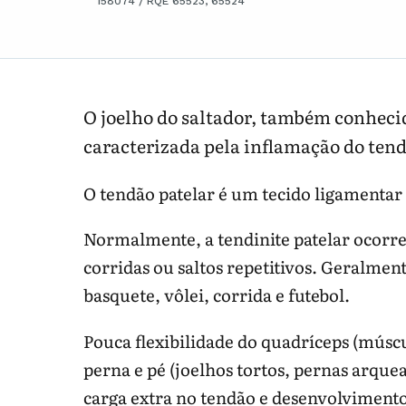
158074 / RQE 65523, 65524
O joelho do saltador, também conheci
caracterizada pela inflamação do tend
O tendão patelar é um tecido ligamentar q
Normalmente, a tendinite patelar ocorre
corridas ou saltos repetitivos. Geralme
basquete, vôlei, corrida e futebol.
Pouca flexibilidade do quadríceps (múscul
perna e pé (joelhos tortos, pernas arque
carga extra no tendão e desenvolvimento