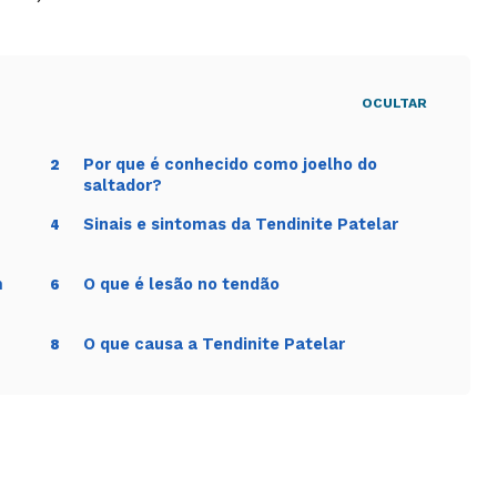
OCULTAR
Por que é conhecido como joelho do
2
saltador?
Sinais e sintomas da Tendinite Patelar
4
m
O que é lesão no tendão
6
O que causa a Tendinite Patelar
8