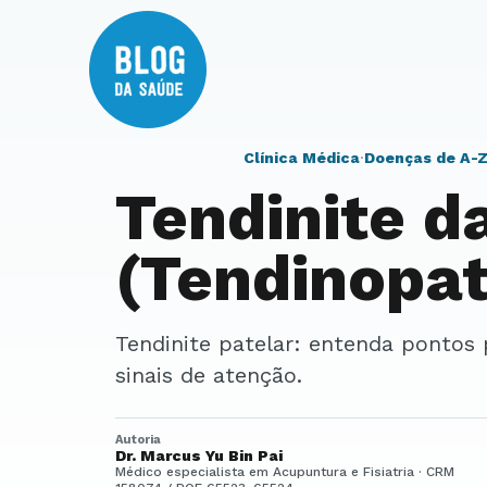
Clínica Médica
·
Doenças de A-
Tendinite d
(Tendinopat
Tendinite patelar: entenda pontos principais, contexto clínico, cuidados e
sinais de atenção.
Autoria
Dr. Marcus Yu Bin Pai
Médico especialista em Acupuntura e Fisiatria · CRM