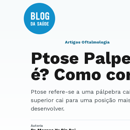
Artigos
·
Oftalmologia
Ptose Palpe
é? Como cor
Ptose refere-se a uma pálpebra caída e significa que uma pálpebra
superior cai para uma posição mai
desenvolver.
Autoria