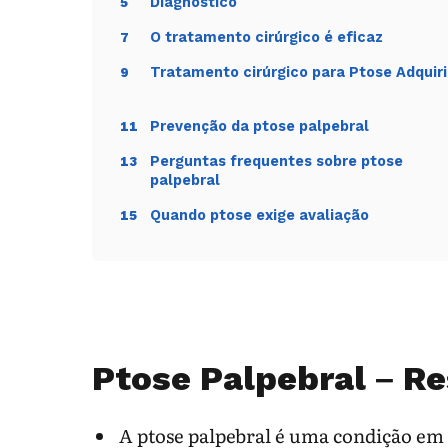
Diagnóstico
5
O tratamento cirúrgico é eficaz
7
Tratamento cirúrgico para Ptose Adquir
9
Prevenção da ptose palpebral
11
Perguntas frequentes sobre ptose
13
palpebral
Quando ptose exige avaliação
15
Ptose Palpebral – R
A ptose palpebral é uma condição em q