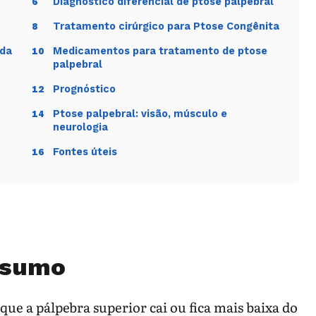
Diagnóstico diferencial de ptose palpebral
6
Tratamento cirúrgico para Ptose Congênita
8
ida
Medicamentos para tratamento de ptose
10
palpebral
Prognóstico
12
Ptose palpebral: visão, músculo e
14
neurologia
Fontes úteis
16
esumo
ue a pálpebra superior cai ou fica mais baixa do