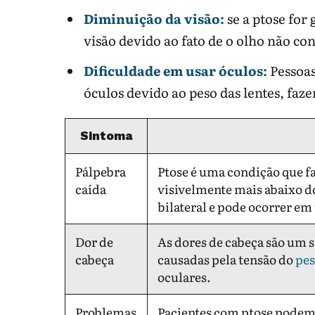
Diminuição da visão:
se a ptose for
visão devido ao fato de o olho não co
Dificuldade em usar óculos:
Pessoa
óculos devido ao peso das lentes, faz
Sintoma
Pálpebra
Ptose é uma condição que f
caída
visivelmente mais abaixo do
bilateral e pode ocorrer e
Dor de
As dores de cabeça são um
cabeça
causadas pela tensão do
pes
oculares.
Problemas
Pacientes com ptose podem 