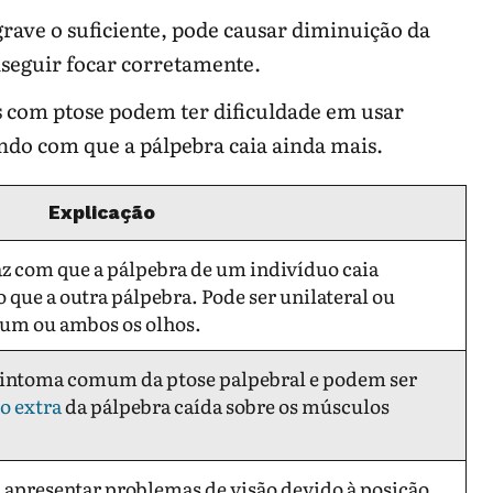
 grave o suficiente, pode causar diminuição da
nseguir focar corretamente.
s com ptose podem ter dificuldade em usar
endo com que a pálpebra caia ainda mais.
Explicação
az com que a pálpebra de um indivíduo caia
 que a outra pálpebra. Pode ser unilateral ou
m um ou ambos os olhos.
 sintoma comum da ptose palpebral e podem ser
o extra
da pálpebra caída sobre os músculos
apresentar problemas de visão devido à posição