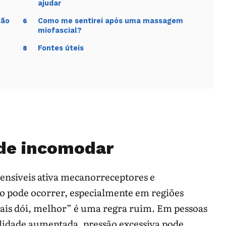
ajudar
ção
Como me sentirei após uma massagem
6
miofascial?
Fontes úteis
8
ode incomodar
sensíveis ativa mecanorreceptores e
o pode ocorrer, especialmente em regiões
mais dói, melhor” é uma regra ruim. Em pessoas
ilidade aumentada, pressão excessiva pode