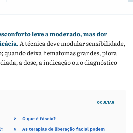
esconforto leve a moderado, mas dor
icácia.
A técnica deve modular sensibilidade,
o; quando deixa hematomas grandes, piora
iada, a dose, a indicação ou o diagnóstico
OCULTAR
O que é fáscia?
2
l?
As terapias de liberação facial podem
4