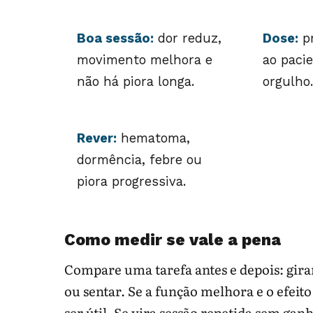
Boa sessão:
dor reduz,
Dose:
pr
movimento melhora e
ao pacie
não há piora longa.
orgulho.
Rever:
hematoma,
dormência, febre ou
piora progressiva.
Como medir se vale a pena
Compare uma tarefa antes e depois: gira
ou sentar. Se a função melhora e o efeito
ser útil. Se vira sessão repetida sem gan