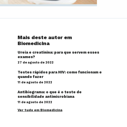
Mais deste autor em
Biomedicina
Ureia e creatinina: para que servem esses
exames?
27 de agosto de 2022
Testes rápidos para HIV: como funcionam e
quando fazer
11 de agosto de 2022
Antibiograma: o que é o teste de
sensibilidade antimicrobiana
11 de agosto de 2022
Ver tudo em Biomedicina