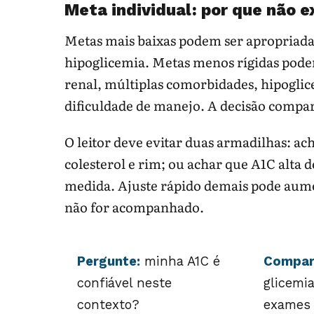
Meta individual: por que não 
Metas mais baixas podem ser apropriada
hipoglicemia. Metas menos rígidas podem
renal, múltiplas comorbidades, hipoglice
dificuldade de manejo. A decisão compar
O leitor deve evitar duas armadilhas: ac
colesterol e rim; ou achar que A1C alta
medida. Ajuste rápido demais pode aumen
não for acompanhado.
Pergunte:
minha A1C é
Compar
confiável neste
glicemi
contexto?
exames 