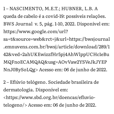
1 – NASCIMENTO, M.E.T.; HUBNER, L.B. A
queda de cabelo é a covid-19: possíveis relações.
BWS Journal v. 5, pág. 1-10, 2022. Disponível em:
https://www.google.com/url?
sa=t&source=web&rct=j&url=https://bwsjournal
.emnuvens.com.br/bwsj/article/download/289/1
42&ved=2ahUKEwizzfHr5pj4AhWlppUCHc1eBu
MQFnoECAMQAQ&usg=AOvVaw2YSVeJkJYEP
NnJ0BySoLQg> Acesso em: 06 de junho de 2022.
2 – Eflúvio telógeno. Sociedade brasileira de
dermatologia. Disponível em:
<https://www.sbd.org.br/doencas/efluvio-
telogeno/> Acesso em: 06 de junho de 2022.