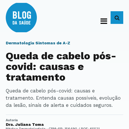
BUS
Dermatologia
·
Sintomas de A-Z
Queda de cabelo pós-
covid: causas e
tratamento
Queda de cabelo pós-covid: causas e
tratamento. Entenda causas possíveis, evolução
da lesão, sinais de alerta e cuidados seguros.
Autoria
Dra. Juliana Toma
Médica Dermatologista · CRM-SP: 156490 / RQE: 65521.