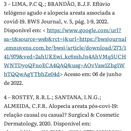
3 – LIMA, P.C Q.; BRANDÃO, B.J.F. Eflúvio
telógeno agudo e alopecia areata associada a
covid-19. BWS Journal, v. 5, pág. 1-9, 2022.
Disponível em: <
https://www.google.com/url?
sa=t&source=web&rct=j&url=https://bwsjournal
.emnuvens.com.br/bwsj/article/download/273/1
41/979&ved=2ahUKEwi_kc6mhJn4AhVMq5UCH
WNTDyoQFnoECA4QAQ&usg=AOvVaw1Zhg1W
hTQQwAgYTbhZe04d
> Acesso em: 06 de junho
de 2022.
4 – ROSTEY, R.R.L.; SANTANA, I.N.G.;
ALMEIDA, C.F.R. Alopecia areata pós-covi-19:
relação causal ou casual? Surgical & Cosmetic
Dermatology, 2020. Disponível em: