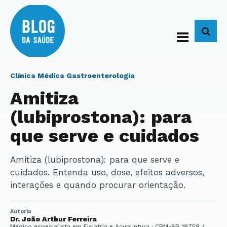
BUS
Clínica Médica
·
Gastroenterologia
Amitiza
(lubiprostona): para
que serve e cuidados
Amitiza (lubiprostona): para que serve e
cuidados. Entenda uso, dose, efeitos adversos,
interações e quando procurar orientação.
Autoria
Dr. João Arthur Ferreira
Médico especialista em Fisiatria e Acupuntura · CRM-SP 19759 /