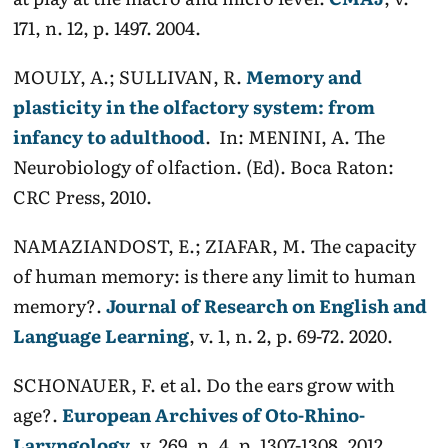
171, n. 12, p. 1497. 2004.
MOULY, A.; SULLIVAN, R.
Memory and
plasticity in the olfactory system: from
infancy to adulthood
. In: MENINI, A. The
Neurobiology of olfaction. (Ed). Boca Raton:
CRC Press, 2010.
NAMAZIANDOST, E.; ZIAFAR, M. The capacity
of human memory: is there any limit to human
memory?.
Journal of Research on English and
Language Learning
, v. 1, n. 2, p. 69-72. 2020.
SCHONAUER, F. et al. Do the ears grow with
age?.
European Archives of Oto-Rhino-
Laryngology
, v. 269, n. 4, p. 1307-1308. 2012.