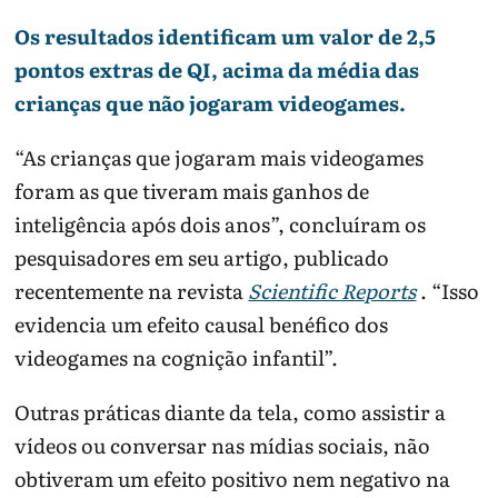
O problema aparece quando o jogo passa a
Os resultados identificam um valor de 2,5
ocupar funções essenciais.
pontos extras de QI, acima da média das
crianças que não jogaram videogames.
Pergunta
Por que
Como ajustar
importa
“As crianças que jogaram mais videogames
O jogo é
Conteúdo,
Usar
foram as que tiveram mais ganhos de
adequado
violência e
classificação
inteligência após dois anos”, concluíram os
para a idade?
interação
indicativa e
online mudam
supervisão.
pesquisadores em seu artigo, publicado
risco.
recentemente na revista
Scientific Reports
. “Isso
Sono e escola
Privação de
Definir
evidencia um efeito causal benéfico dos
estão
sono prejudica
horários e telas
videogames na cognição infantil”.
preservados?
atenção e
fora do quarto.
humor.
Outras práticas diante da tela, como assistir a
Há outras
Crianças
Equilibrar tela
vídeos ou conversar nas mídias sociais, não
atividades?
precisam de
com rotina real.
movimento,
obtiveram um efeito positivo nem negativo na