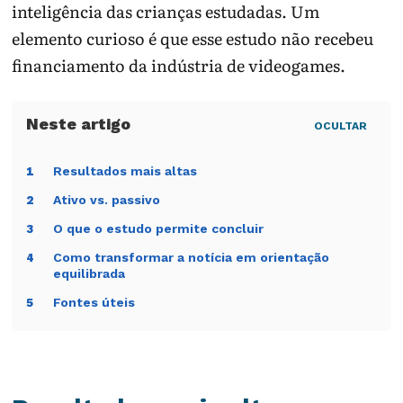
leitura e
inteligência das crianças estudadas. Um
convivência.
elemento curioso é que esse estudo não recebeu
Observe sono, rendimento escolar, irritabilidade,
financiamento da indústria de videogames.
sedentarismo e conflitos na hora de desligar.
Prefira jogos adequados para a idade e combine
OCULTAR
regras claras antes do uso.
Procure orientação se houver isolamento,
Resultados mais altas
1
agressividade, queda escolar importante,
ansiedade intensa ou perda de controle sobre o
Ativo vs. passivo
2
tempo de tela.
O que o estudo permite concluir
3
Nota de segurança: usar videogame como estímulo
Como transformar a notícia em orientação
4
equilibrada
cognitivo não deve substituir avaliação escolar,
neuropsicológica ou de saúde mental quando há
Fontes úteis
5
dificuldade persistente.
Para continuar no tema:
Pediatria
|
Autismo na
escola
|
Brincar e saúde mental
|
Atividade física e
saúde mental