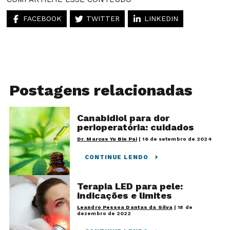
FACEBOOK
TWITTER
LINKEDIN
Postagens relacionadas
Canabidiol para dor
perioperatória: cuidados
Dr. Marcus Yu Bin Pai
|
16 de setembro de 2024
CONTINUE LENDO
Terapia LED para pele:
indicações e limites
Leandro Pessoa Dantas da Silva
|
18 de
dezembro de 2022