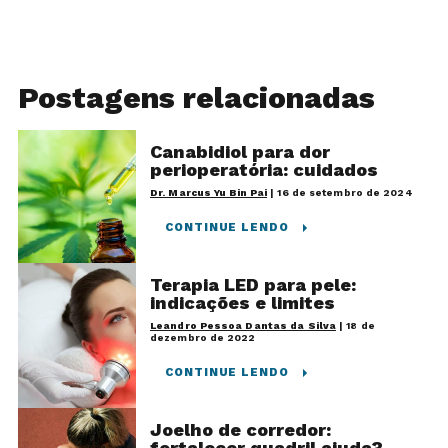
Postagens relacionadas
Canabidiol para dor
perioperatória: cuidados
Dr. Marcus Yu Bin Pai
|
16 de setembro de 2024
CONTINUE LENDO
Terapia LED para pele:
indicações e limites
Leandro Pessoa Dantas da Silva
|
18 de
dezembro de 2022
CONTINUE LENDO
Joelho de corredor:
fortalecer quadril ajuda?