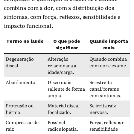
combina com a dor, com a distribuição dos
sintomas, com força, reflexos, sensibilidade e
impacto funcional.
Termo no laudo
O que pode
Quando importa
significar
mais
Degeneração
Alteração
Quando combina
discal
relacionada a
com dor e exame.
idade/carga.
Abaulamento
Disco mais
Se estreita
saliente de forma
canal/forame
ampla.
com sintomas.
Protrusão ou
Material discal
Se irrita raiz
hérnia
focalizado.
nervosa.
Compressão de
Possível
Força, reflexos e
raiz
radiculopatia.
sensibilidade