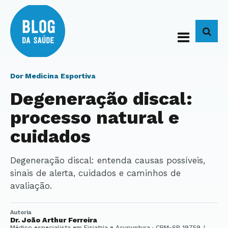
BUS
Dor
·
Medicina Esportiva
Degeneração discal:
processo natural e
cuidados
Degeneração discal: entenda causas possíveis,
sinais de alerta, cuidados e caminhos de
avaliação.
Autoria
Dr. João Arthur Ferreira
Médico especialista em Fisiatria e Acupuntura · CRM-SP 19759 /