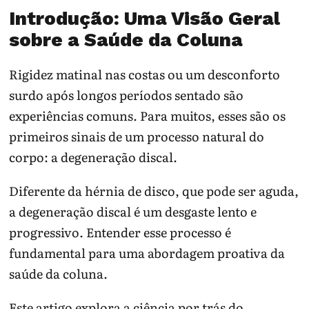
Introdução: Uma Visão Geral
Leve exames, mas descreva o que você não
sobre a Saúde da Coluna
consegue fazer no dia a dia.
Pergunte quais achados explicam sintomas e quais
Rigidez matinal nas costas ou um desconforto
são apenas comuns para a idade.
surdo após longos períodos sentado são
Procure urgência se houver perda urinária/fecal,
experiências comuns. Para muitos, esses são os
anestesia em sela, febre, trauma, câncer
conhecido, perda de peso ou fraqueza progressiva.
primeiros sinais de um processo natural do
corpo: a degeneração discal.
Nota de segurança: degeneração discal não deve virar
sentença; função e sinais clínicos orientam o cuidado.
Diferente da hérnia de disco, que pode ser aguda,
Para continuar no tema:
Ortopedia
|
Tabagismo e
a degeneração discal é um desgaste lento e
discos
|
Hérnia e ciático
|
Dor lombar
progressivo. Entender esse processo é
fundamental para uma abordagem proativa da
saúde da coluna.
Este artigo explora a ciência por trás do