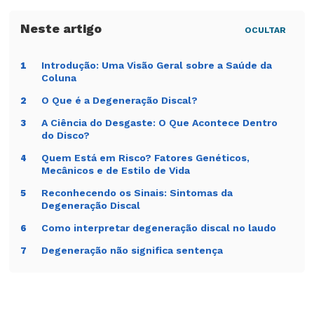
OCULTAR
A meta é reduzir crise e melhorar
Introdução: Uma Visão Geral sobre a Saúde da
1
capacidade, não “rejuvenescer” o disco.
Coluna
O Que é a Degeneração Discal?
2
Achado
Interpretação
Próximo
A Ciência do Desgaste: O Que Acontece Dentro
3
segura
passo
do Disco?
Disco
Pode ser achado
Comparar com
Quem Está em Risco? Fatores Genéticos,
4
degenerado
comum.
sintomas.
Mecânicos e de Estilo de Vida
no exame
Reconhecendo os Sinais: Sintomas da
5
Dor com
Pode haver raiz
Avaliar força e
Degeneração Discal
irradiação
nervosa
sensibilidade.
Como interpretar degeneração discal no laudo
6
irritada.
Degeneração não significa sentença
7
Dor sem
Tratamento
Exercício
alerta
conservador
orientado e
costuma ser
acompanhame
base.
nto.