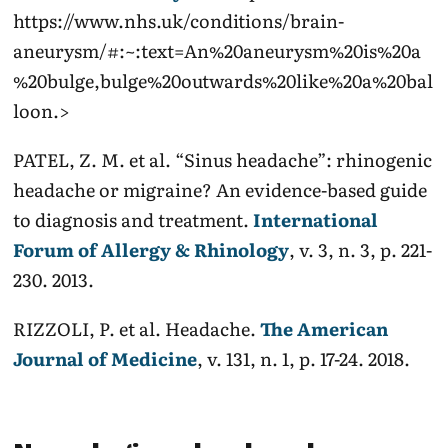
https://www.nhs.uk/conditions/brain-
aneurysm/#:~:text=An%20aneurysm%20is%20a
%20bulge,bulge%20outwards%20like%20a%20bal
loon.>
PATEL, Z. M. et al. “Sinus headache”: rhinogenic
headache or migraine? An evidence-based guide
to diagnosis and treatment.
International
Forum of Allergy & Rhinology
, v. 3, n. 3, p. 221-
230. 2013.
RIZZOLI, P. et al. Headache.
The American
Journal of Medicine
, v. 131, n. 1, p. 17-24. 2018.