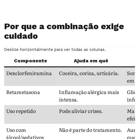
Por que a combinação exige
cuidado
Deslize horizontalmente para ver todas as colunas.
Componente
Ajuda em quê
Dexclorfeniramina
Coceira, coriza, urticária.
Sonol
em i
Betametasona
Inflamação alérgica mais
Glico
intensa.
infec
Uso repetido
Pode aliviar crises.
Masc
efeit
Uso com
Não é parte do tratamento.
Aume
álcool/sedativos
qued