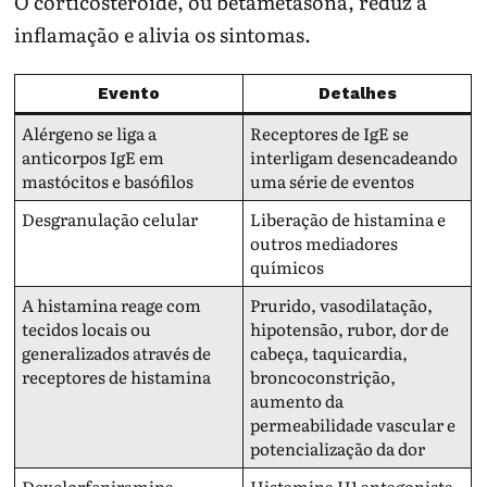
O corticosteroide, ou betametasona, reduz a
inflamação e alivia os sintomas.
Evento
Detalhes
Alérgeno se liga a
Receptores de IgE se
anticorpos IgE em
interligam desencadeando
mastócitos e basófilos
uma série de eventos
Desgranulação celular
Liberação de histamina e
outros mediadores
químicos
A histamina reage com
Prurido, vasodilatação,
tecidos locais ou
hipotensão, rubor, dor de
generalizados através de
cabeça, taquicardia,
receptores de histamina
broncoconstrição,
aumento da
permeabilidade vascular e
potencialização da dor
Dexclorfeniramina
Histamina H1 antagonista