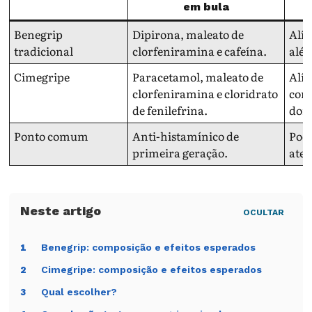
em bula
Benegrip
Dipirona, maleato de
Alív
tradicional
clorfeniramina e cafeína.
alér
Cimegripe
Paracetamol, maleato de
Alív
clorfeniramina e cloridrato
cori
de fenilefrina.
dore
Ponto comum
Anti-histamínico de
Pode
primeira geração.
aten
OCULTAR
Benegrip: composição e efeitos esperados
1
Cimegripe: composição e efeitos esperados
2
Qual escolher?
3