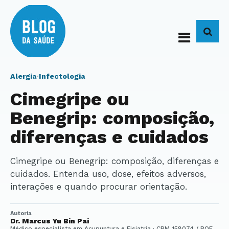
BUS
Alergia
·
Infectologia
Cimegripe ou
Benegrip: composição,
diferenças e cuidados
Cimegripe ou Benegrip: composição, diferenças e
cuidados. Entenda uso, dose, efeitos adversos,
interações e quando procurar orientação.
Autoria
Dr. Marcus Yu Bin Pai
Médico especialista em Acupuntura e Fisiatria · CRM 158074 / RQE