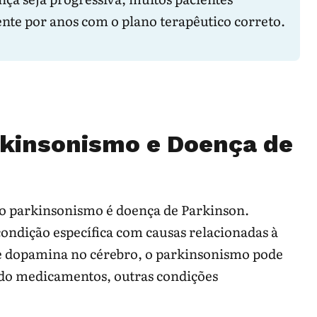
inar com doença de
Há rigidez, lentidão e
te por anos com o plano terapêutico correto.
.
assimetria?
rir parkinsonismo
Quando começaram as
 outra causa.
quedas?
edicamentos podem
Qual fármaco entrou
rkinsonismo e Doença de
rkinsonismo.
antes dos sintomas?
mor e dificuldade para levantar ou virar na
 parkinsonismo é doença de Parkinson.
ondição específica com causas relacionadas à
, antivertiginosos e outros remédios usados
e dopamina no cérebro, o parkinsonismo pode
indo medicamentos, outras condições
 recorrente, engasgos, alucinações,
ia ou fraqueza focal.