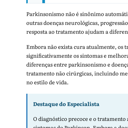
Parkinsonismo não é sinônimo automáti
outras doenças neurológicas, progressão
resposta ao tratamento ajudam a diferen
Embora não exista cura atualmente, os 
significativamente os sintomas e melhora
diferenças entre parkinsonismo e doença
tratamento não cirúrgicas, incluindo m
no estilo de vida.
A lista de remédios pode explicar o
Destaque do Especialista
O diagnóstico precoce e o tratamento
Achado
Por que 
sintomas do Parkinson. Embora a doen