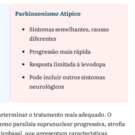
psicóticos ou remédios neurológicos por conta própria.
Parkinsonismo Atípico
.
Sintomas semelhantes, causas
imer
|
Tremor essencial
|
Dormência
diferentes
Progressão mais rápida
Resposta limitada à levodopa
Pode incluir outros sintomas
neurológicos
a determinar o tratamento mais adequado. O
omo paralisia supranuclear progressiva, atrofia
icobasal, que apresentam características