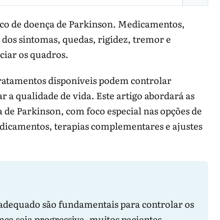
co de doença de Parkinson. Medicamentos,
 dos sintomas, quedas, rigidez, tremor e
ciar os quadros.
tratamentos disponíveis podem controlar
r a qualidade de vida. Este artigo abordará as
 de Parkinson, com foco especial nas opções de
edicamentos, terapias complementares e ajustes
u piorar sintomas em alguns casos.
 adequado são fundamentais para controlar os
importa
Pergunta útil
ça seja progressiva, muitos pacientes