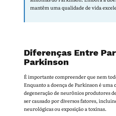
Tremor em repouso e
Pode comb
mantêm uma qualidade de vida excelen
lentidão progressiva
Parkinson
Quedas muito precoces
Pode suge
ou piora rápida
atípico ou
Sintomas após remédio
Alguns m
Diferenças Entre Pa
novo
causar pa
Parkinson
Leve vídeos curtos da marcha, tre
cama.
É importante compreender que nem todo
Enquanto a doença de Parkinson é uma c
Liste antipsicóticos, antieméticos
degeneração de neurônios produtores d
nos últimos meses.
ser causado por diversos fatores, inclu
Procure avaliação se houver queda
neurológicas ou exposição a toxinas.
confusão, perda rápida de autonom