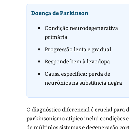
Nota de segurança: não ajuste levodopa, anti
Doença de Parkinson
A diferenciação precisa de exame neurológico
Condição neurodegenerativa
Para continuar no tema:
Neurologia
|
Alzhe
primária
Progressão lenta e gradual
Responde bem à levodopa
Causa específica: perda de
neurônios na substância negra
O diagnóstico diferencial é crucial par
parkinsonismo atípico inclui condições c
de múltiplos sistemas e degeneração cort