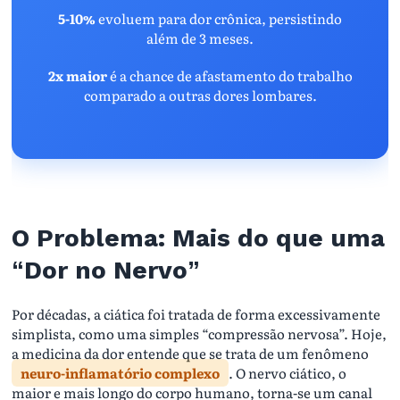
5-10%
evoluem para dor crônica, persistindo
além de 3 meses.
2x maior
é a chance de afastamento do trabalho
comparado a outras dores lombares.
O Problema: Mais do que uma
“Dor no Nervo”
Por décadas, a ciática foi tratada de forma excessivamente
simplista, como uma simples “compressão nervosa”. Hoje,
a medicina da dor entende que se trata de um fenômeno
neuro-inflamatório complexo
. O nervo ciático, o
maior e mais longo do corpo humano, torna-se um canal