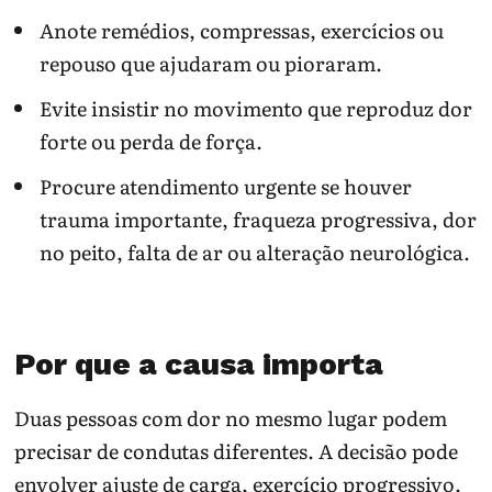
Anote remédios, compressas, exercícios ou
Não use só exame de imagem para definir
melhora; função importa.
repouso que ajudaram ou pioraram.
Procure urgência se houver perda urinária/fecal,
Evite insistir no movimento que reproduz dor
anestesia em sela, fraqueza progressiva, febre,
trauma ou dor incapacitante súbita.
forte ou perda de força.
Procure atendimento urgente se houver
Nota de segurança: nervo não “desinflama” por
calendário fixo; sinais neurológicos orientam
trauma importante, fraqueza progressiva, dor
prioridade.
no peito, falta de ar ou alteração neurológica.
Para continuar no tema:
Dor
|
Hérnia e ciático
|
Neuropatia por compressão
|
Sensibilização central
Por que a causa importa
Duas pessoas com dor no mesmo lugar podem
precisar de condutas diferentes. A decisão pode
envolver ajuste de carga, exercício progressivo,