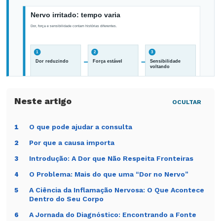
OCULTAR
Melhorar dor não significa que todo tecido já
O que pode ajudar a consulta
1
se recuperou.
Por que a causa importa
2
Introdução: A Dor que Não Respeita Fronteiras
3
O Problema: Mais do que uma “Dor no Nervo”
4
A Ciência da Inflamação Nervosa: O Que Acontece
5
Dentro do Seu Corpo
A Jornada do Diagnóstico: Encontrando a Fonte
6