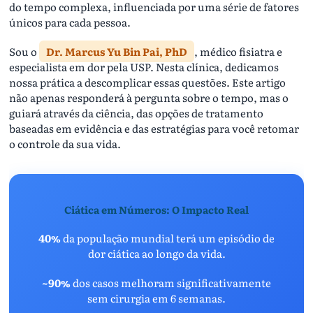
do tempo complexa, influenciada por uma série de fatores
únicos para cada pessoa.
Sou o
Dr. Marcus Yu Bin Pai, PhD
, médico fisiatra e
especialista em dor pela USP. Nesta clínica, dedicamos
nossa prática a descomplicar essas questões. Este artigo
não apenas responderá à pergunta sobre o tempo, mas o
guiará através da ciência, das opções de tratamento
baseadas em evidência e das estratégias para você retomar
o controle da sua vida.
Ciática em Números: O Impacto Real
40%
da população mundial terá um episódio de
dor ciática ao longo da vida.
~90%
dos casos melhoram significativamente
sem cirurgia em 6 semanas.