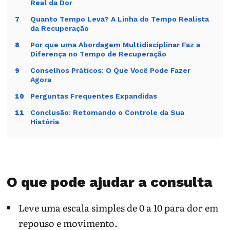
Real da Dor
Quanto Tempo Leva? A Linha do Tempo Realista
7
da Recuperação
Por que uma Abordagem Multidisciplinar Faz a
8
Sinais neurológicos são mais importantes
Diferença no Tempo de Recuperação
que a palavra “inflamação”.
Conselhos Práticos: O Que Você Pode Fazer
9
Agora
Evolução
Pode indicar
Conduta
Perguntas Frequentes Expandidas
10
Dor melhora,
Irritação em
Manter
Conclusão: Retomando o Controle da Sua
11
força normal
resolução.
reabilitação.
História
Explore também no Blog da Saúde
12
Formigament
Nervo pode
Acompanhar
o persiste
recuperar
padrão.
Fontes úteis
13
devagar.
O que pode ajudar a consulta
Fraqueza
Compressão
Avaliação
piora
importante.
rápida.
Leve uma escala simples de 0 a 10 para dor em
Acompanhe dor, força, dormência, marcha, sono e
repouso e movimento.
atividades que voltaram a ser possíveis.