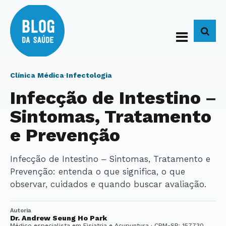
BUS
Clínica Médica
·
Infectologia
Infecção de Intestino –
Sintomas, Tratamento
e Prevenção
Infecção de Intestino – Sintomas, Tratamento e
Prevenção: entenda o que significa, o que
observar, cuidados e quando buscar avaliação.
Autoria
Dr. Andrew Seung Ho Park
Médico especialista em Fisiatria e Acupuntura · CRM-SP: 157730