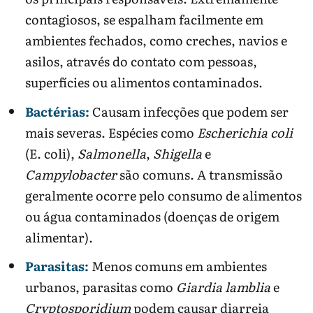
gastroenterites virais e pode piorar alguns quadros se
contagiosos, se espalham facilmente em
usado sem diagnóstico.
ambientes fechados, como creches, navios e
Para continuar no tema:
Infectologia
|
Barriga
asilos, através do contato com pessoas,
borbulhando e diarreia
|
Diarreia e COVID
|
Coca-Cola
superfícies ou alimentos contaminados.
e diarreia
Bactérias:
Causam infecções que podem ser
mais severas. Espécies como
Escherichia coli
(E. coli),
Salmonella
,
Shigella
e
Campylobacter
são comuns. A transmissão
geralmente ocorre pelo consumo de alimentos
ou água contaminados (doenças de origem
alimentar).
Parasitas:
Menos comuns em ambientes
urbanos, parasitas como
Giardia lamblia
e
Cryptosporidium
podem causar diarreia