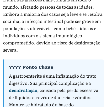
Desidratação é a complicação prática mais
mundo, afetando pessoas de todas as idades.
comum.
Embora a maioria dos casos seja leve e se resolva
sozinha, a infecção intestinal pode ser grave em
populações vulneráveis, como bebês, idosos e
indivíduos com o sistema imunológico
comprometido, devido ao risco de desidratação
severa.
???? Ponto Chave
A gastroenterite é uma inflamação do trato
Alguns vírus continuam transmitindo depois
digestivo. Sua principal complicação é a
da melhora.
desidratação
, causada pela perda excessiva
de líquidos através de diarreia e vômitos.
Sinal
O que pode
O que fazer
Manter-se hidratado é a base do
indicar