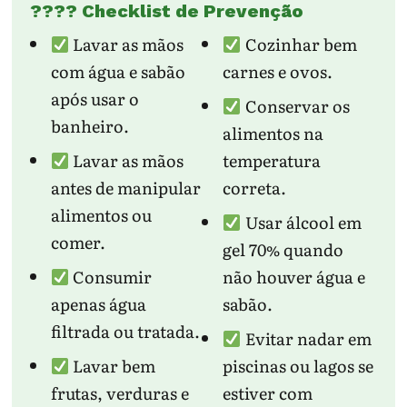
???? Checklist de Prevenção
Lavar as mãos
Cozinhar bem
com água e sabão
carnes e ovos.
após usar o
Conservar os
banheiro.
alimentos na
Lavar as mãos
temperatura
antes de manipular
correta.
alimentos ou
Usar álcool em
comer.
gel 70% quando
Consumir
não houver água e
apenas água
sabão.
filtrada ou tratada.
Evitar nadar em
Lavar bem
piscinas ou lagos se
frutas, verduras e
estiver com