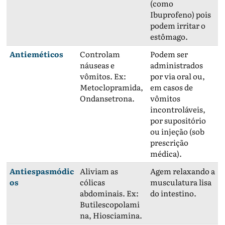
(como
Ibuprofeno) pois
podem irritar o
estômago.
Antieméticos
Controlam
Podem ser
náuseas e
administrados
vômitos. Ex:
por via oral ou,
Metoclopramida,
em casos de
Ondansetrona.
vômitos
incontroláveis,
por supositório
ou injeção (sob
prescrição
médica).
Antiespasmódic
Aliviam as
Agem relaxando a
os
cólicas
musculatura lisa
abdominais. Ex:
do intestino.
Butilescopolami
na, Hiosciamina.