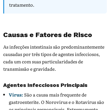
tratamento.
Diarreia e
Gastroenterite
Hidratar e
vômitos leves
comum.
observar.
Sangue nas
Infecção
Avaliação
fezes
invasiva ou
médica.
outra causa.
Causas e Fatores de Risco
Boca seca,
Desidratação.
Atendimento,
tontura,
especialmente
As infecções intestinais são predominantemente
pouca urina
em risco.
causadas por três tipos de agentes infecciosos,
cada um com suas particularidades de
Priorize água, soro de reidratação e alimentação
tolerada; evite álcool.
transmissão e gravidade.
Lave as mãos e limpe banheiro/superfícies durante
e após o quadro.
Agentes Infecciosos Principais
Procure atendimento em sangue nas fezes, febre
alta, desidratação, dor forte, confusão, gravidez,
Vírus:
São a causa mais frequente de
bebê pequeno, idoso ou imunossupressão.
gastroenterite. O Norovírus e o Rotavírus são
Nota de segurança: antibiótico não ajuda em muitas
os principais responsáveis. Extremamente