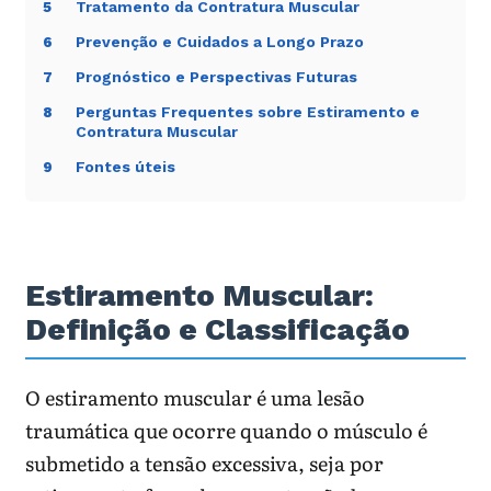
Tratamento da Contratura Muscular
5
força, velocidade e gesto específico.
Prevenção e Cuidados a Longo Prazo
6
Procure avaliação se houver hematoma
grande, deformidade, perda de força ou dor
Prognóstico e Perspectivas Futuras
7
que não melhora.
Perguntas Frequentes sobre Estiramento e
8
Contratura Muscular
Nota de segurança: deformidade, hematoma
grande, incapacidade de contrair o músculo ou dor
Fontes úteis
9
após trauma intenso precisam de avaliação para
descartar lesão mais grave.
Para continuar no tema:
Medicina esportiva
|
Fisioterapia
|
Corrida
|
Cinesioterapia
Estiramento Muscular:
Definição e Classificação
O estiramento muscular é uma lesão
traumática que ocorre quando o músculo é
submetido a tensão excessiva, seja por