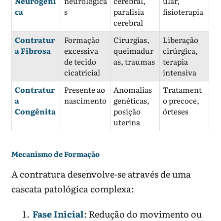
Neurogêni
neurológica
cerebral,
ular,
ca
s
paralisia
fisioterapia
cerebral
Contratur
Formação
Cirurgias,
Liberação
a Fibrosa
excessiva
queimadur
cirúrgica,
de tecido
as, traumas
terapia
cicatricial
intensiva
Contratur
Presente ao
Anomalias
Tratament
a
nascimento
genéticas,
o precoce,
Congênita
posição
órteses
uterina
Mecanismo de Formação
A contratura desenvolve-se através de uma
cascata patológica complexa:
Fase Inicial
: Redução do movimento ou