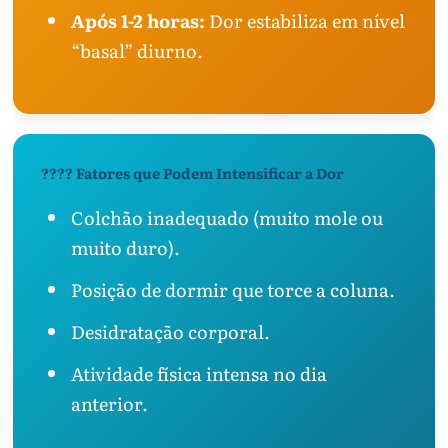
Após 1-2 horas:
Dor estabiliza em nível
“basal” diurno.
???? Fatores que Podem Intensificar a Dor
Colchão inadequado (muito mole ou
muito duro).
Posição de dormir que torce a coluna.
Desidratação corporal.
Atividade física intensa no dia
anterior.