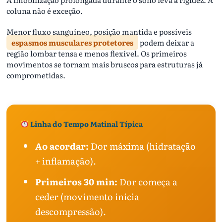
coluna não é exceção.
Menor fluxo sanguíneo, posição mantida e possíveis
espasmos musculares protetores
podem deixar a
região lombar tensa e menos flexível. Os primeiros
movimentos se tornam mais bruscos para estruturas já
comprometidas.
Linha do Tempo Matinal Típica
Ao acordar:
Dor máxima (hidratação
+ inflamação).
Primeiros 30 min:
Dor começa a
ceder (movimento inicia
descompressão).