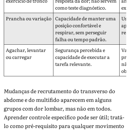
exercício de tronco
resposta da dor; não servem
amp
como teste diagnóstico.
exer
Prancha ou variação
Capacidade de manter uma
Usar
posição confortável e
apo
respirar, sem perseguir
resi
falha ou tempo padrão.
Agachar, levantar
Segurança percebida e
Vari
ou carregar
capacidade de executar a
pro
tarefa relevante.
não
obr
Mudanças de recrutamento do transverso do
abdome e do multífido aparecem em alguns
grupos com dor lombar, mas não em todos.
Aprender controle específico pode ser útil; tratá-
lo como pré-requisito para qualquer movimento