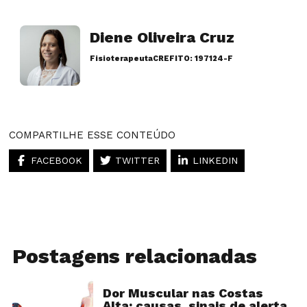
Diene Oliveira Cruz
Fisioterapeuta
CREFITO: 197124-F
Artigos desse autor
COMPARTILHE ESSE CONTEÚDO
FACEBOOK
TWITTER
LINKEDIN
Postagens relacionadas
Dor Muscular nas Costas
Alta: causas, sinais de alerta