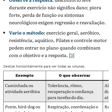
durante exercício não significa dano; piora
forte, perda de função ou sintomas
neurológicos exigem regressão e reavaliação.
Varie o método:
exercício geral, aeróbico,
resistência, aquático, Pilates e controle motor
podem entrar no plano quando combinam
com o objetivo e a resposta. [
3
]
Deslize horizontalmente para ver todas as colunas.
Exemplo
O que observar
Caminhada ou
Tolerância, ritmo,
Alt
atividade aeróbica
recuperação e confiança
dur
para tarefas do dia.
ati
Ponte, bird-dog ou
Respiração, coordenação e
Red